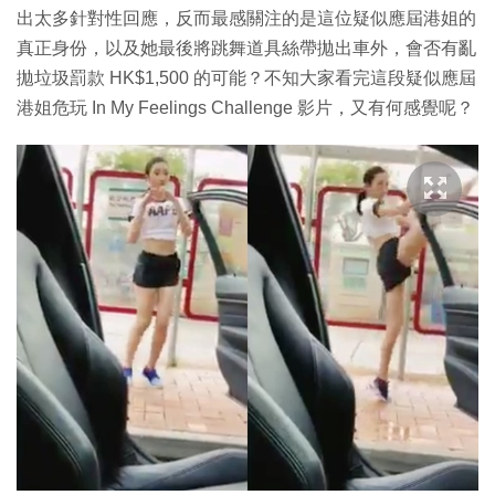
出太多針對性回應，反而最感關注的是這位疑似應屆港姐的
真正身份，以及她最後將跳舞道具絲帶拋出車外，會否有亂
拋垃圾罰款 HK$1,500 的可能？不知大家看完這段疑似應屆
港姐危玩 In My Feelings Challenge 影片，又有何感覺呢？