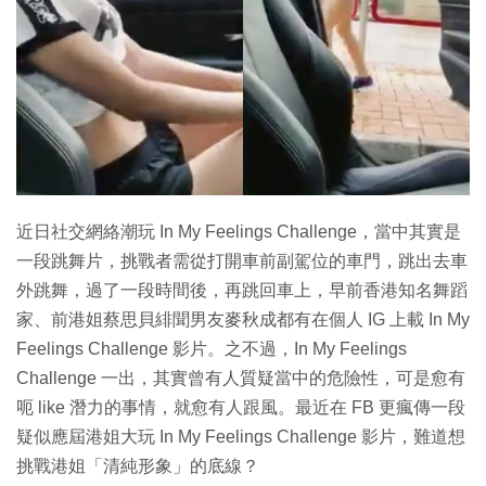
特集
近日社交網絡潮玩 In My Feelings Challenge，當中其實是
一段跳舞片，挑戰者需從打開車前副駕位的車門，跳出去車
外跳舞，過了一段時間後，再跳回車上，早前香港知名舞蹈
家、前港姐蔡思貝緋聞男友麥秋成都有在個人 IG 上載 In My
Feelings Challenge 影片。之不過，In My Feelings
Challenge 一出，其實曾有人質疑當中的危險性，可是愈有
呃 like 潛力的事情，就愈有人跟風。最近在 FB 更瘋傳一段
疑似應屆港姐大玩 In My Feelings Challenge 影片，難道想
挑戰港姐「清純形象」的底線？