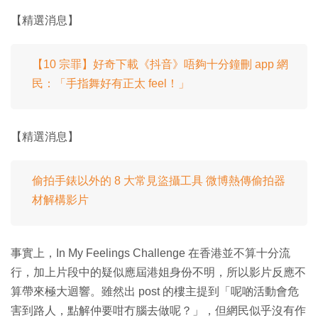
【精選消息】
【10 宗罪】好奇下載《抖音》唔夠十分鐘刪 app 網
民：「手指舞好有正太 feel！」
【精選消息】
偷拍手錶以外的 8 大常見盜攝工具 微博熱傳偷拍器
材解構影片
事實上，In My Feelings Challenge 在香港並不算十分流
行，加上片段中的疑似應屆港姐身份不明，所以影片反應不
算帶來極大迴響。雖然出 post 的樓主提到「呢啲活動會危
害到路人，點解仲要咁冇腦去做呢？」，但網民似乎沒有作