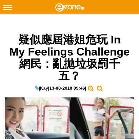
搜尋
疑似應屆港姐危玩 In
Facebook
Instagram
My Feelings Challenge
科技焦點
網民：亂拋垃圾罰千
網絡生活
五？
遊戲動漫
教學評測
|
Kay
|
13-08-2018 09:46
|
EduTech
IT Times
生成式AI與雲端應用
Enterprise Digital Transformation