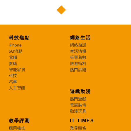
科技焦點
網絡生活
iPhone
網絡熱話
5G流動
生活情報
電腦
筍買着數
數碼
旅遊筍料
智能家居
熱門話題
科技
汽車
人工智能
遊戲動漫
熱門遊戲
電競裝備
動漫玩具
教學評測
IT TIMES
應用秘技
業界頭條