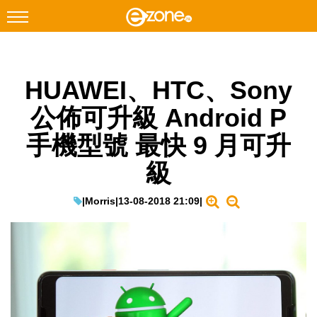
搜尋
HUAWEI、HTC、Sony
Facebook
Instagram
公佈可升級 Android P
科技焦點
手機型號 最快 9 月可升
網絡生活
級
遊戲動漫
教學評測
|
Morris
|
13-08-2018 21:09
|
EduTech
IT Times
生成式AI與雲端應用
Enterprise Digital Transformation