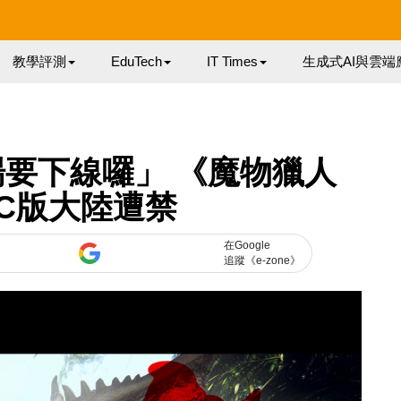
教學評測
EduTech
IT Times
生成式AI與雲端
要下線囉」 《魔物獵人
C版大陸遭禁
在Google
追蹤《e-zone》