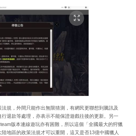
策法規，外間只能作出無限猜測，有網民更聯想到騰訊及
進行退款等處理，亦表示不能保證遊戲往後的更新。另一
team版本連線遊玩亦有困難，所以這個「全國最大的狩獵
陸地區的政策法規才可以重開，這又是否13億中國獵人