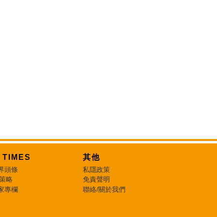
T TIMES
其他
界頭條
私隱政策
 策略
免責聲明
家專欄
聯絡/關於我們