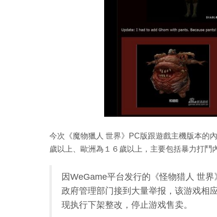
今次《魔物獵人 世界》PC版跟遊戲主機版本的
歲以上、歐洲為１６歲以上，主要包括暴力打鬥內
因WeGame平台发行的《怪物猎人 
政府管理部门接到大量举报，该游戏相
现执行下架整改，停止游戏售卖。