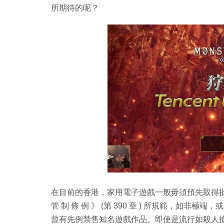
所期待的呢？
在目前的香港，家用電子遊戲一般毋須預先取得批文便
管 制 條 例 》 (第 390 章 ) 所規範，如
曾有先例禁售知名遊戲作品。即使是流行如殺人搶