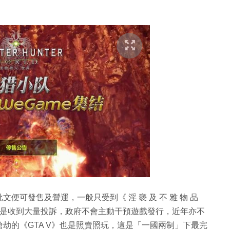
可發售及營運，一般只受到《 淫 褻 及 不 雅 物 品
非極端，或是收到大量投訴，政府不會主動干預遊戲發行，近年亦不
劫的《GTA V》也是照賣照玩，這是「一國兩制」下最完