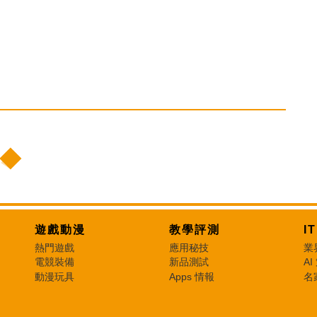
遊戲動漫
教學評測
I
熱門遊戲
應用秘技
業
電競裝備
新品測試
AI
動漫玩具
Apps 情報
名