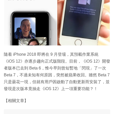
特集
隨着 iPhone 2018 即將在 9 月登場，其預載作業系統
《iOS 12》亦逐步趨向正式版階段。目前，《iOS 12》開發
者版本已去到 Beta 6，惟今早則曾短暫地「閃現」了一次
Beta 7，不過未知有何原因，突然被蘋果收回。雖然 Beta 7
只是曇花一現，但就有用戶因啟動了自動更新而安裝了，並
發現是次版本竟抽走《iOS 12》上一項重要功能？！
【相關文章】