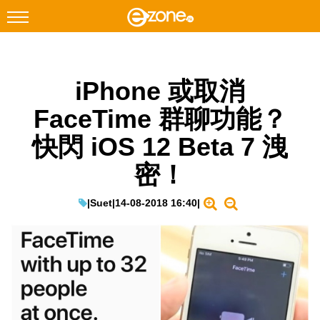
搜尋
iPhone 或取消
Facebook
Instagram
FaceTime 群聊功能？
科技焦點
快閃 iOS 12 Beta 7 洩
網絡生活
密！
遊戲動漫
教學評測
|
Suet
|
14-08-2018 16:40
|
EduTech
IT Times
生成式AI與雲端應用
Enterprise Digital Transformation