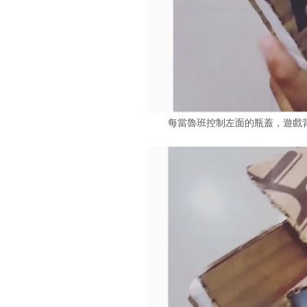
每當魯班控制左面的瓶蓋，遊戲背景