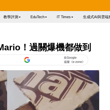
教學評測
EduTech
IT Times
生成式AI與雲端
r Mario！過關爆機都做到
在Google
追蹤《e-zone》