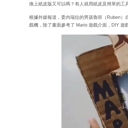
換上紙皮版又可以嗎？有人就用紙皮及簡單的工具自製
根據外媒報道，委內瑞拉的男孩魯班（Ruben）自小
戲機，除了畫面參考了 Mario 遊戲介面，DIY 