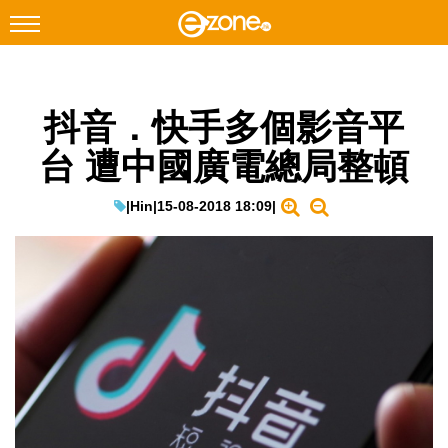
搜尋
抖音．快手多個影音平
Facebook
Instagram
台 遭中國廣電總局整頓
科技焦點
網絡生活
|
Hin
|
15-08-2018 18:09
|
遊戲動漫
教學評測
EduTech
IT Times
生成式AI與雲端應用
Enterprise Digital Transformation