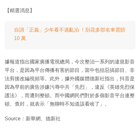
【精選消息】
自詡「正義」少年看不過亂泊 ！刮花多部名車需賠
10 萬
據報道指出國家廣播電視總局，今次整治一系列的違規影音
平台，是因為平台傳播有害的節目，當中包括惡搞節目、非
法剪接改編視頻等。此外，據外國媒體德新社指出，抖音是
因為早前的廣告涉嫌污辱中共「先烈」，違反《英雄先烈保
護法》，而遭到整頓。而中國網民們對於多個影音平台連整
頓、查封，就表示「無聊時不知道該看啥了」。
Source：新華網、德新社