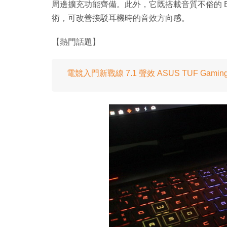
周邊擴充功能齊備。此外，它既搭載音質不俗的 Bang & 
術，可改善接駁耳機時的音效方向感。
【熱門話題】
電競入門新戰線 7.1 聲效 ASUS TUF Gaming