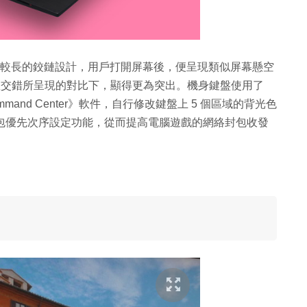
調，採用較長的鉸鏈設計，用戶打開屏幕後，便呈現類似屏幕懸空
理交錯所呈現的對比下，顯得更為突出。機身鍵盤使用了
mmand Center》軟件，自行修改鍵盤上 5 個區域的背光色
備網絡封包優先次序設定功能，從而提高電腦遊戲的網絡封包收發