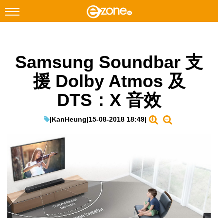
搜尋
Samsung Soundbar 支
Facebook
Instagram
援 Dolby Atmos 及
科技焦點
DTS：X 音效
網絡生活
遊戲動漫
|
KanHeung
|
15-08-2018 18:49
|
教學評測
EduTech
IT Times
生成式AI與雲端應用
Enterprise Digital Transformation