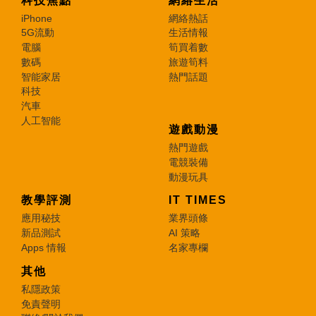
科技焦點
網絡生活
iPhone
網絡熱話
5G流動
生活情報
電腦
筍買着數
數碼
旅遊筍料
智能家居
熱門話題
科技
汽車
人工智能
遊戲動漫
熱門遊戲
電競裝備
動漫玩具
教學評測
IT TIMES
應用秘技
業界頭條
新品測試
AI 策略
Apps 情報
名家專欄
其他
私隱政策
免責聲明