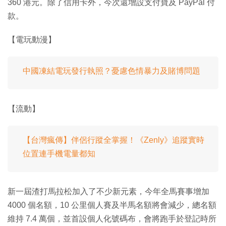
360 港元。除了信用卡外，今次還增設支付寶及 PayPal 付
款。
【電玩動漫】
中國凍結電玩發行執照？憂慮色情暴力及賭博問題
【流動】
【台灣瘋傳】伴侶行蹤全掌握！《Zenly》追蹤實時
位置連手機電量都知
新一屆渣打馬拉松加入了不少新元素，今年全馬賽事增加
4000 個名額，10 公里個人賽及半馬名額將會減少，總名額
維持 7.4 萬個，並首設個人化號碼布，會將跑手於登記時所