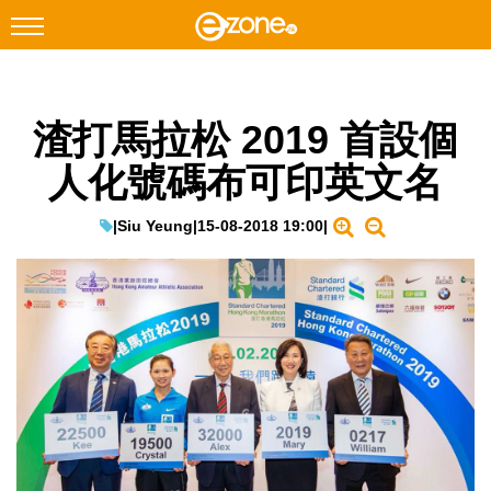
搜尋
渣打馬拉松 2019 首設個
Facebook
Instagram
人化號碼布可印英文名
科技焦點
網絡生活
|
Siu Yeung
|
15-08-2018 19:00
|
遊戲動漫
教學評測
EduTech
IT Times
生成式AI與雲端應用
Enterprise Digital Transformation