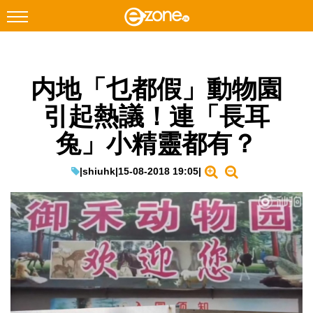
搜尋
内地「乜都假」動物園
Facebook
Instagram
引起熱議！連「長耳
科技焦點
兔」小精靈都有？
網絡生活
遊戲動漫
|
shiuhk
|
15-08-2018 19:05
|
教學評測
EduTech
IT Times
生成式AI與雲端應用
Enterprise Digital Transformation