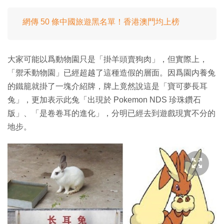
網傳 50 條中國旅遊黑名單！香港澳門均上榜
大家可能以爲動物園只是「掛羊頭賣狗肉」，但實際上，
「禦禾動物園」已經超越了這種造假的層面。因爲園内養兔
的鐵籠就掛了一塊介紹牌，牌上竟然說這是「寶可夢長耳
兔」，更加表示此兔「出現於 Pokemon NDS 珍珠鑽石
版」、「是卷卷耳的進化」，分明已經去到遊戲現實不分的
地步。