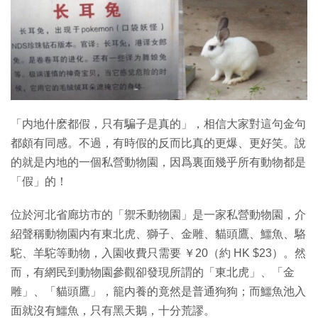
特集
「内地什麽都假，只有騙子是真的」，相信大家對這句金句
都頗有同感。不過，有時假的反而比真的更爆、更好笑。說
的就是内地的一個私營動物園，因爲裏面幾乎所有動物都是
「假」的！
位於河北省廊坊市的「禦禾動物園」是一家私營動物園，介
紹聲稱動物園内有東北虎、獅子、金雕、貓頭鷹、鱷魚、駱
駝、羊駝等動物，入園收費只需要 ￥20（約 HK $23）。然
而，有網民到動物園參觀卻發現所謂的「東北虎」、「金
雕」、「貓頭鷹」，籠内養的竟然是普通狗狗；而鱷魚池入
面就沒有鱷魚，只有黑天鵝，十分荒謬。