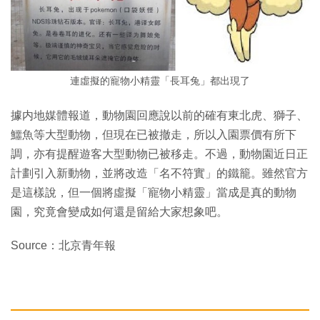
連虛擬的寵物小精靈「長耳兔」都出現了
據内地媒體報道，動物園回應說以前的確有東北虎、獅子、
鱷魚等大型動物，但現在已被撤走，所以入園票價有所下
調，亦有提醒遊客大型動物已被移走。不過，動物園近日正
計劃引入新動物，並將改造「名不符實」的鐵籠。雖然官方
是這樣說，但一個將虛擬「寵物小精靈」當成是真的動物
園，究竟會變成如何還是留給大家想象吧。
Source：北京青年報