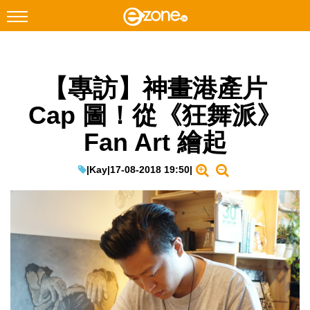
搜尋
【專訪】神畫港產片
Facebook
Instagram
Cap 圖！從《狂舞派》
科技焦點
Fan Art 繪起
網絡生活
遊戲動漫
|
Kay
|
17-08-2018 19:50
|
教學評測
EduTech
IT Times
生成式AI與雲端應用
Enterprise Digital Transformation