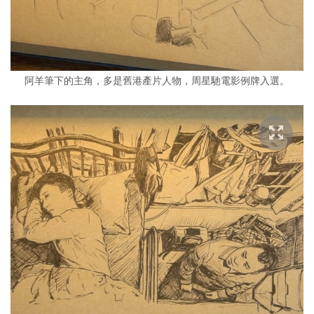
阿羊筆下的主角，多是舊港產片人物，周星馳電影例牌入選。