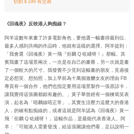
切割＄199 有交易
《回魂夜》反映港人夠痴線？
阿羊這數年來畫了許多電影角色，要他選一幅畫得最到位、
最多人感到共鳴的作品時，他就有這樣的選擇。阿羊提到：
「我會選《回魂夜》黃一飛『佢黐 Q 咗綫呀！』那幅。其
賓我畫了這場景兩次，一次是在自己的畫冊，另一次就是畫
了一個較大的尺寸。我發覺不少見到這幅畫的朋友，見過後
定必想笑、想拍照，加上早前為十萬個激嬲女友的理由 FB
專頁有一個合作，他們也指定要用這場景製作一張原諒卡，
讓我覺得這張圖都頗有趣的。」黃子華曾經有一個楝篤笑表
演，起名為「唔黐線唔正常」，其實生活壓力這麼大的香港
人，的確有點痴線的，或者這就是阿羊認為《回魂夜》黃一
飛「佢黐 Q 咗綫呀！」這幅作品，是最能代表香港人。阿
羊：「可能港人需要發洩，給這張圖讓他們看，足以說明一