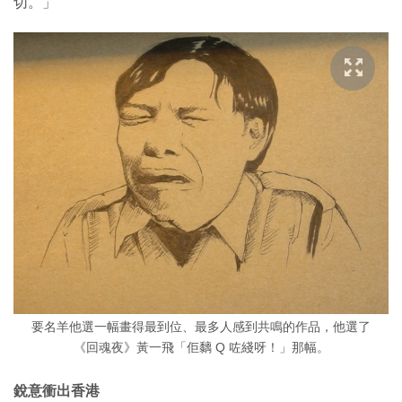
切。」
要名羊他選一幅畫得最到位、最多人感到共鳴的作品，他選了
《回魂夜》黃一飛「佢黐 Q 咗綫呀！」那幅。
銳意衝出香港