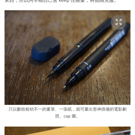
東西，所以阿羊稱自己會 keep 住繪畫，將難關克服。
只以數枝粗幼不一的畫筆、一張紙，就可畫出形神俱備的電影劇
照、cap 圖。