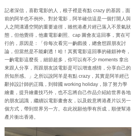
記者深信，喜歡電影的人，根子裡是有點 crazy 的基因，面
前的阿羊也不例外。對於電影，阿羊確信這是一個打開人與
人之間溝通空間的重要途徑，雖然港產片經已落入不景氣狀
態，但他覺得，他畫電影劇照、cap 圖會友這回事，實在可
行的，原因是：「你每次看完一齣戲後，總會想跟朋友討
論，但當然是不能劇透！哈！其賓電影這回事的確頗神奇，
一齣電影這麼長，細節超多，你可以有不少 moments 拿出
來跟人分享，而跟朋友談電影是可以增進感情，分享自己的
所知所感。」之所以說阿羊是有點 crazy，其實是阿羊經已
辭掉設計師的正職，到韓國 working holiday，除了努力學
繪畫，提升繪畫技巧外，也不忘將自己作品介紹給世界各地
的朋友認識，繼續以電影畫會友，以及銳意將港產片以另一
個方式，帶到世界另一方。在此祝願他學有所成，順便幫港
產片衝出香港。