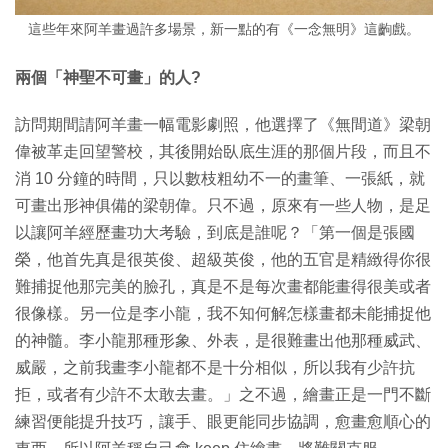
這些年來阿羊畫過許多場景，新一點的有《一念無明》這齣戲。
兩個「神聖不可畫」的人?
訪問期間請阿羊畫一幅電影劇照，他選擇了《無間道》梁朝
偉被革走回望警校，其後開始臥底生涯的那個片段，而且不
消 10 分鐘的時間，只以數枝粗幼不一的畫筆、一張紙，就
可畫出形神俱備的梁朝偉。只不過，原來有一些人物，是足
以讓阿羊經歷畫功大考驗，到底是誰呢？「第一個是張國
榮，他首先真是很英俊、超級英俊，他的五官是精緻得你很
難捕捉他那完美的臉孔，真是不是每次畫都能畫得很美或者
很像樣。另一位是李小龍，我不知何解怎樣畫都未能捕捉他
的神髓。李小龍那種形象、外表，是很難畫出他那種威武、
威嚴，之前我畫李小龍都不是十分相似，所以我有少許抗
拒，或者有少許不太敢去畫。」之不過，繪畫正是一門不斷
練習便能提升技巧，讓手、眼更能同步協調，愈畫愈順心的