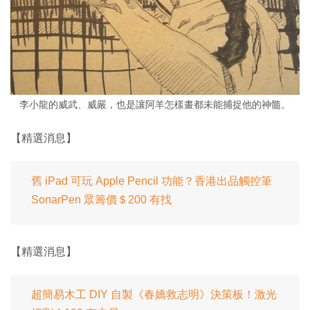
李小龍的威武、威嚴，也是讓阿羊怎樣畫都未能捕捉他的神髓。
【精選消息】
舊 iPad 可玩 Apple Pencil 功能？香港出品觸控筆
SonarPen 眾籌價＄200 有找
【精選消息】
超簡易木工 DIY 自製《春嬌救志明》決策板！激光