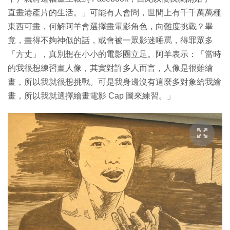
直畫港產片的生活。」可能有人會問，世間上有千千萬萬種
東西可畫，何解阿羊會選擇畫電影角色，向難度挑戰？畢
竟，畫得不夠神似的話，或會被一眾影迷唾罵，得罪眾多
「方丈」，真別想在小小的電影圈立足。阿羊表示：「當時
的我很想練習畫人像，其實對許多人而言，人像是很難繪
畫，所以我就很想挑戰。可是我身邊沒有這麼多對象給我繪
畫，所以我就選擇繪畫電影 Cap 圖來練習。」