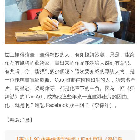
特集
世上懂得繪畫、畫得精妙的人，有如恆河沙數，只是，能夠
作為有風格的藝術家，畫出來的作品能夠讓人感到有意思、
有共鳴，你，能找到多少個呢？這次要介紹的專訪人物，是
一位能夠畫電影劇照、Cap 圖畫得栩栩如生的人，新舊港產
片、周星馳、梁朝偉等，都是他筆下的主角。因為一幅《狂
舞派》的 Fan Art，成為他這些年來一直畫港產片的因由。
他，就是啊羊繪記 Facebook 版主阿羊（李偉洋）。
【精選消息】
【專訪】90 後手繪電影海報！iPad 重現《溫打烏