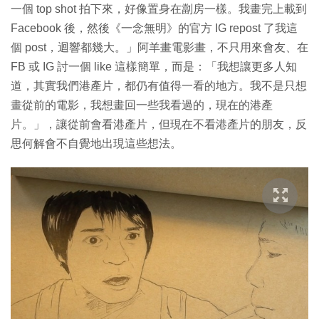
一個 top shot 拍下來，好像置身在劏房一樣。我畫完上載到
Facebook 後，然後《一念無明》的官方 IG repost 了我這
個 post，迴響都幾大。」阿羊畫電影畫，不只用來會友、在
FB 或 IG 討一個 like 這樣簡單，而是：「我想讓更多人知
道，其實我們港產片，都仍有值得一看的地方。我不是只想
畫從前的電影，我想畫回一些我看過的，現在的港產
片。」，讓從前會看港產片，但現在不看港產片的朋友，反
思何解會不自覺地出現這些想法。