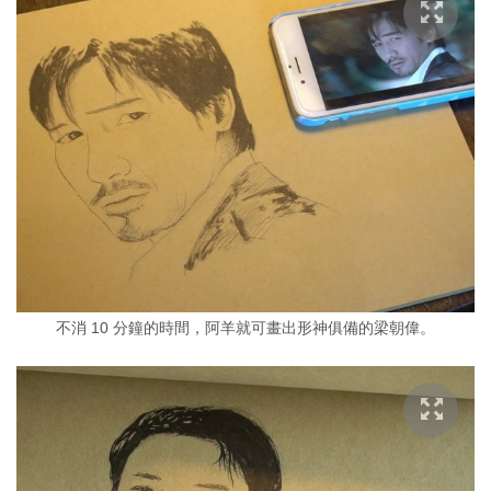
不消 10 分鐘的時間，阿羊就可畫出形神俱備的梁朝偉。