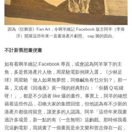
因為《狂舞派》Fan Art，令啊羊繪記 Facebook 版主阿羊（李偉
洋）開展這些年來一直畫港產片劇照、 cap 圖的因由。
不計新舊想畫便畫
如有看啊羊繪記 Facebook 專頁，或會認為阿羊筆下的主
角，多是舊港產片人物，周星馳電影例牌入選，《少林足
球》周星馳「做人如果無夢想，同條鹹魚有乜分別？」那一
幕，又或者《回魂夜》黃一飛的經典對白：「佢黐 Q 咗綫
呀！」，都是不少讀者 like 爆的畫作。事實上，阿羊的確想
藉着這些作品，召喚大家的集體回憶，但他認為有不少新的
港產片都值得留意，讓更多的人認識。阿羊「這些年來我畫
過許多場景，新一點的有《一念無明》這齣戲。那時候我看
完這齣電影，我就畫了一個畫面是余文樂和曾志偉在一起，