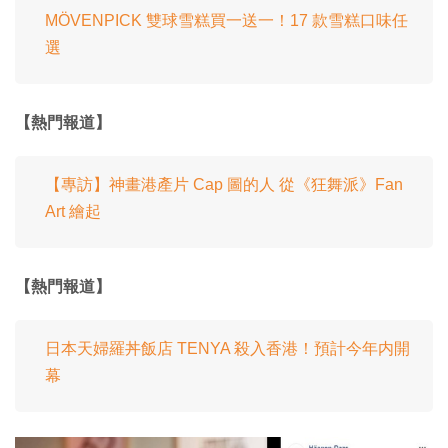
MÖVENPICK 雙球雪糕買一送一！17 款雪糕口味任
選
【熱門報道】
【專訪】神畫港產片 Cap 圖的人 從《狂舞派》Fan
Art 繪起
【熱門報道】
日本天婦羅丼飯店 TENYA 殺入香港！預計今年内開
幕