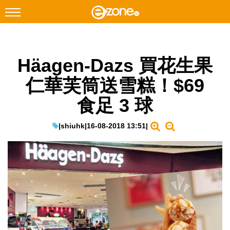
搜尋
Häagen-Dazs 買花生果
Facebook
Instagram
仁華芙筒送雪糕！$69
科技焦點
食足 3 球
網絡生活
遊戲動漫
|
shiuhk
|
16-08-2018 13:51
|
教學評測
EduTech
IT Times
生成式AI與雲端應用
Enterprise Digital Transformation