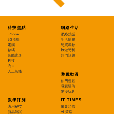
科技焦點
網絡生活
iPhone
網絡熱話
5G流動
生活情報
電腦
筍買着數
數碼
旅遊筍料
智能家居
熱門話題
科技
汽車
人工智能
遊戲動漫
熱門遊戲
電競裝備
動漫玩具
教學評測
IT TIMES
應用秘技
業界頭條
新品測試
AI 策略