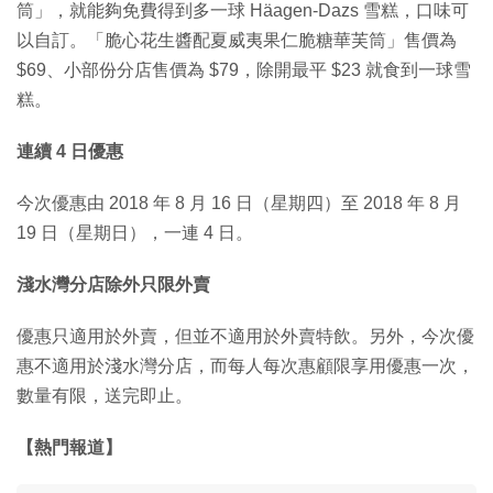
筒」，就能夠免費得到多一球 Häagen-Dazs 雪糕，口味可
以自訂。「脆心花生醬配夏威夷果仁脆糖華芙筒」售價為
$69、小部份分店售價為 $79，除開最平 $23 就食到一球雪
糕。
連續 4 日優惠
今次優惠由 2018 年 8 月 16 日（星期四）至 2018 年 8 月
19 日（星期日），一連 4 日。
淺水灣分店除外只限外賣
優惠只適用於外賣，但並不適用於外賣特飲。另外，今次優
惠不適用於淺水灣分店，而每人每次惠顧限享用優惠一次，
數量有限，送完即止。
【熱門報道】