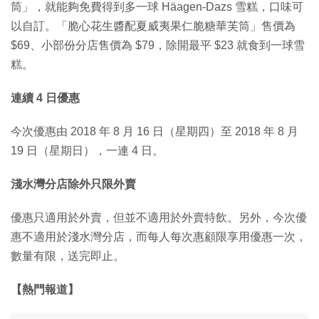
筒」，就能夠免費得到多一球 Häagen-Dazs 雪糕，口味可
以自訂。「脆心花生醬配夏威夷果仁脆糖華芙筒」售價為
$69、小部份分店售價為 $79，除開最平 $23 就食到一球雪
糕。
連續 4 日優惠
今次優惠由 2018 年 8 月 16 日（星期四）至 2018 年 8 月
19 日（星期日），一連 4 日。
淺水灣分店除外只限外賣
優惠只適用於外賣，但並不適用於外賣特飲。另外，今次優
惠不適用於淺水灣分店，而每人每次惠顧限享用優惠一次，
數量有限，送完即止。
【熱門報道】