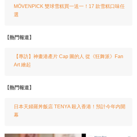
MÖVENPICK 雙球雪糕買一送一！17 款雪糕口味任
選
【熱門報道】
【專訪】神畫港產片 Cap 圖的人 從《狂舞派》Fan
Art 繪起
【熱門報道】
日本天婦羅丼飯店 TENYA 殺入香港！預計今年内開
幕