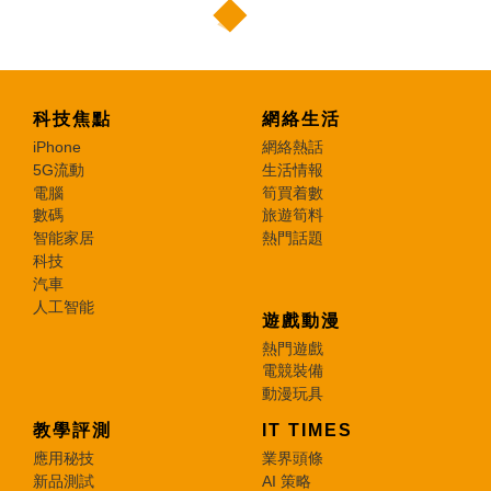
科技焦點
網絡生活
iPhone
網絡熱話
5G流動
生活情報
電腦
筍買着數
數碼
旅遊筍料
智能家居
熱門話題
科技
汽車
人工智能
遊戲動漫
熱門遊戲
電競裝備
動漫玩具
教學評測
IT TIMES
應用秘技
業界頭條
新品測試
AI 策略