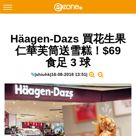
搜尋
Häagen-Dazs 買花生果
Facebook
Instagram
仁華芙筒送雪糕！$69
科技焦點
食足 3 球
網絡生活
遊戲動漫
|
shiuhk
|
16-08-2018 13:51
|
教學評測
EduTech
IT Times
生成式AI與雲端應用
Enterprise Digital Transformation