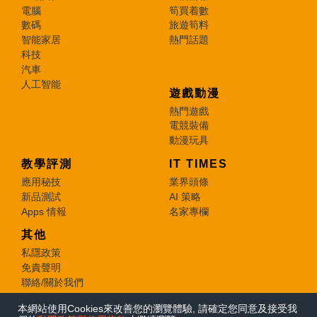
電腦
筍買着數
數碼
旅遊筍料
智能家居
熱門話題
科技
汽車
人工智能
遊戲動漫
熱門遊戲
電競裝備
動漫玩具
教學評測
IT TIMES
應用秘技
業界頭條
新品測試
AI 策略
Apps 情報
名家專欄
其他
私隱政策
免責聲明
聯絡/關於我們
本網站使用Cookies來改善您的瀏覽體驗, 請確定您同意及接受我
© 2026 e-zone. All Rights Reserved.