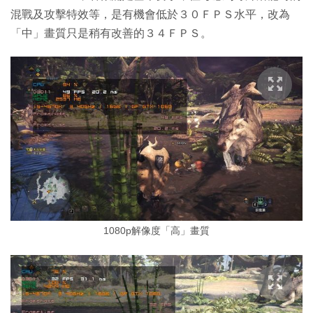
混戰及攻擊特效等，是有機會低於３０ＦＰＳ水平，改為
「中」畫質只是稍有改善的３４ＦＰＳ。
1080p解像度「高」畫質