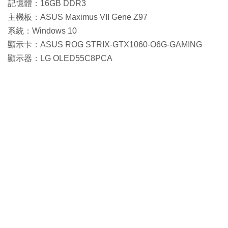
記憶體：16GB DDR3
主機板：ASUS Maximus VII Gene Z97
系統：Windows 10
顯示卡：ASUS ROG STRIX-GTX1060-O6G-GAMING
顯示器：LG OLED55C8PCA