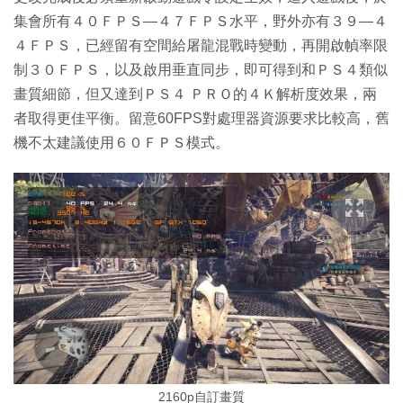
集會所有４０ＦＰＳ—４７ＦＰＳ水平，野外亦有３９—４
４ＦＰＳ，已經留有空間給屠龍混戰時變動，再開啟幀率限
制３０ＦＰＳ，以及啟用垂直同步，即可得到和ＰＳ４類似
畫質細節，但又達到ＰＳ４ ＰＲＯ的４Ｋ解析度效果，兩
者取得更佳平衡。留意60FPS對處理器資源要求比較高，舊
機不太建議使用６０ＦＰＳ模式。
2160p自訂畫質