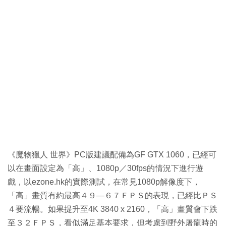
《魔物獵人 世界》PC版建議配備為GF GTX 1060，已經可
以在畫面設定為「高」、1080p／30fps的情況下進行遊
戲，以ezone.hk的實際測試，在常見1080p解像度下，
「高」畫質有約最高４９—６７ＦＰＳ的表現，已經比ＰＳ
４要流暢。如果提升至4K 3840 x 2160，「高」畫質會下跌
至３２ＦＰＳ，看似滿足基本要求，但考慮到野外屠龍時的