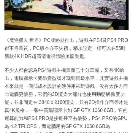
《魔物獵人 世界》PC版終於推出，遊戲在PS4及PS4 PRO
都不俗畫質，PC版本亦不失禮，稍加設定一樣可以在55吋
新款4K HDR超高清電視體驗屠龍樂趣。
不少人都會認為PS4遊戲主機畫面已十分華麗，又有4K輸
出，電腦顯示卡要昂貴型號才玩到同級水平，其實遊戲主機
本來就是一個低成本設計的硬件用來玩遊戲，沒有太多方面
比電腦更優勝，它們的3D渲染大部分也使用動態解像度功
能，並非固定在 3840 x 2160渲染，只有2D操作介面等才是
真4K規格，一張中高階顯示卡如 GF GTX 1060 6GB，它的
運算能力和PS4 PRO是接近甚至有優勢，PS4 PRO的GPU
為 4.2 TFLOPS，而電腦用的GF GTX 1060 6GB為