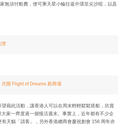
，大家無須付船費，便可乘天星小輪往返中環至尖沙咀，以及
處理
Flight of Dreams 新商場
希望藉此活動，讓香港人可以在周末輕輕鬆鬆搭船，欣賞
，跟大家一齊度過一個慢活週末。事實上，近年都有不少企
有天貓「請客」，另外香港總商會慶祝創會 156 周年亦