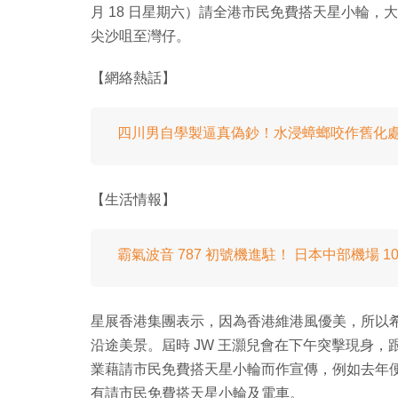
月 18 日星期六）請全港市民免費搭天星小輪
尖沙咀至灣仔。
【網絡熱話】
四川男自學製逼真偽鈔！水浸蟑螂咬作舊化
【生活情報】
霸氣波音 787 初號機進駐！ 日本中部機場 10 月開 
星展香港集團表示，因為香港維港風優美，所以
沿途美景。屆時 JW 王灝兒會在下午突擊現身
業藉請市民免費搭天星小輪而作宣傳，例如去年便
有請市民免費搭天星小輪及電車。