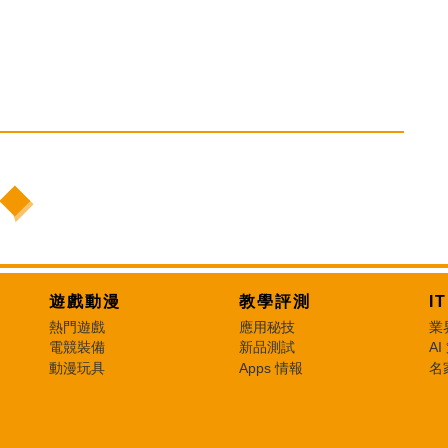
遊戲動漫
教學評測
I
熱門遊戲
應用秘技
業
電競裝備
新品測試
AI
動漫玩具
Apps 情報
名