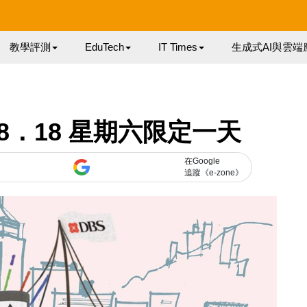
教學評測
EduTech
IT Times
生成式AI與雲端
．18 星期六限定一天
在Google
追蹤《e-zone》