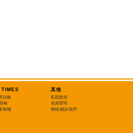
T TIMES
其他
界頭條
私隱政策
 策略
免責聲明
家專欄
聯絡/關於我們