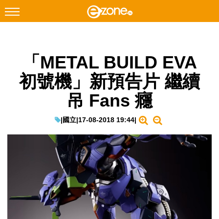
搜尋
「METAL BUILD EVA
Facebook
Instagram
初號機」新預告片 繼續
科技焦點
吊 Fans 癮
網絡生活
遊戲動漫
|
國立
|
17-08-2018 19:44
|
教學評測
EduTech
IT Times
生成式AI與雲端應用
Enterprise Digital Transformation