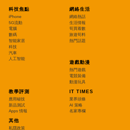
科技焦點
網絡生活
iPhone
網絡熱話
5G流動
生活情報
電腦
筍買着數
數碼
旅遊筍料
智能家居
熱門話題
科技
汽車
人工智能
遊戲動漫
熱門遊戲
電競裝備
動漫玩具
教學評測
IT TIMES
應用秘技
業界頭條
新品測試
AI 策略
Apps 情報
名家專欄
其他
私隱政策