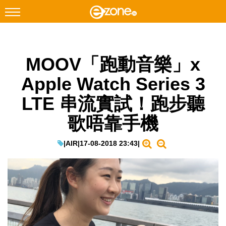
搜尋
MOOV「跑動音樂」x
Facebook
Instagram
Apple Watch Series 3
科技焦點
LTE 串流實試！跑步聽
網絡生活
歌唔靠手機
遊戲動漫
教學評測
|
AIR
|
17-08-2018 23:43
|
EduTech
IT Times
生成式AI與雲端應用
Enterprise Digital Transformation