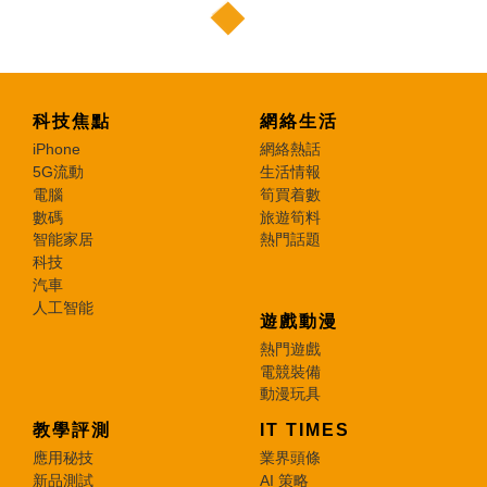
科技焦點
網絡生活
iPhone
網絡熱話
5G流動
生活情報
電腦
筍買着數
數碼
旅遊筍料
智能家居
熱門話題
科技
汽車
人工智能
遊戲動漫
熱門遊戲
電競裝備
動漫玩具
教學評測
IT TIMES
應用秘技
業界頭條
新品測試
AI 策略