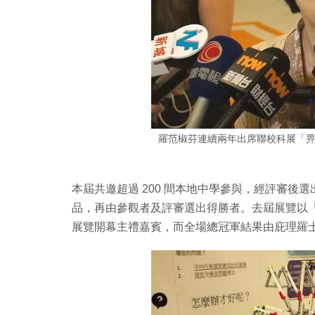
羅范椒芬連續兩年出席聯校科展「
本屆共邀超過 200 間本地中學參與，經評審後選
品，再由參觀者及評審選出得勝者。去屆展覽以
展覽開幕主禮嘉賓，而全場總冠軍結果由庇理羅