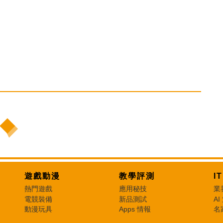
遊戲動漫
教學評測
I
熱門遊戲
應用秘技
業
電競裝備
新品測試
AI
動漫玩具
Apps 情報
名