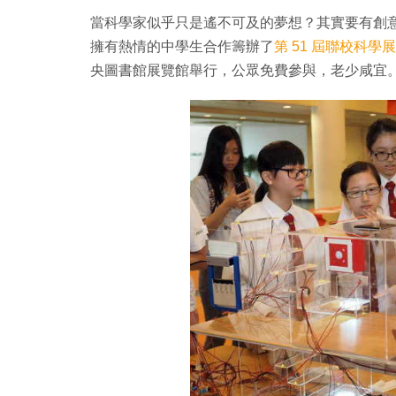
當科學家似乎只是遙不可及的夢想？其實要有創
擁有熱情的中學生合作籌辦了
第 51 屆聯校科學
央圖書館展覽館舉行，公眾免費參與，老少咸宜