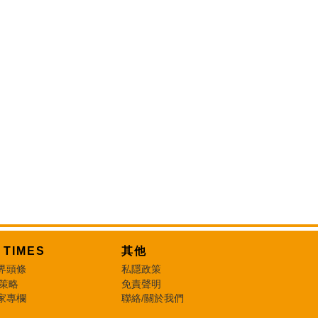
T TIMES
其他
界頭條
私隱政策
 策略
免責聲明
家專欄
聯絡/關於我們