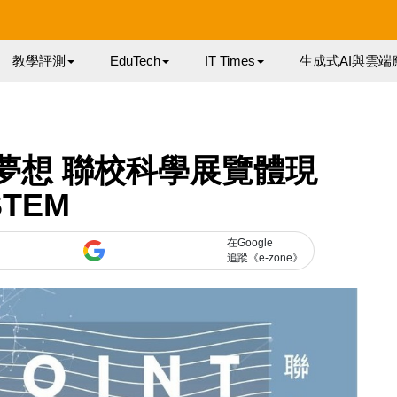
教學評測
EduTech
IT Times
生成式AI與雲端
夢想 聯校科學展覽體現
STEM
在Google
追蹤《e-zone》