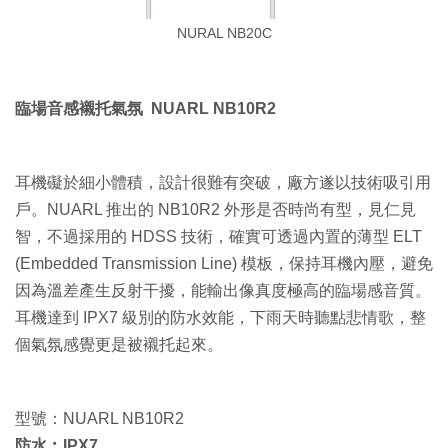
NURAL NB20C
臨場音感襯托氣氛 NUARL NB10R2
耳機礙於細小體積，設計很難有突破，廠方遂以技術吸引用
戶。NUARL 推出的 NB10R2 外形是否時尚有型，見仁見
智，不過採用的 HDSS 技術，確實可透過內置的薄型 ELT
(Embedded Transmission Line) 模板，保持耳機內壓，避免
因為溫差產生反射干擾，能輸出像真度極高的臨場感音質。
耳機達到 IPX7 級別的防水效能，下雨天時聽點悲情歌，整
個氣氛感覺更是被襯托起來。
型號：NUARL NB10R2
防水︰IPX7