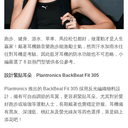
特集
跑步、健身、游水、單車、馬拉松乜都好，做運動才是人生
贏家！戴著耳機聽音樂跑步能激勵士氣，然而汗水加雨水往
往對耳機是考驗。因此藍牙耳機的防水功能也不可忽略，小
編嚴選了 8 款熱門型號供各位參考。
設計緊貼耳朵 Plantronics BackBeat Fit 305
Plantronics 推出的 BackBeat Fit 305 採用反光編織物料設
計，備有可自由調節的耳翼，更容易緊貼耳朵。尤其對於愛
好跑步或瑜珈等運動人士，長期戴著也覺穩定舒服。耳機備
有黑灰、深淺藍、桃紅灰及螢光綠灰等四色選擇，算是錦上
添花吧！