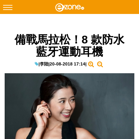
搜尋
備戰馬拉松！8 款防水
Facebook
Instagram
藍牙運動耳機
科技焦點
網絡生活
|
李陸
|
20-08-2018 17:14
|
遊戲動漫
教學評測
EduTech
IT Times
生成式AI與雲端應用
Enterprise Digital Transformation