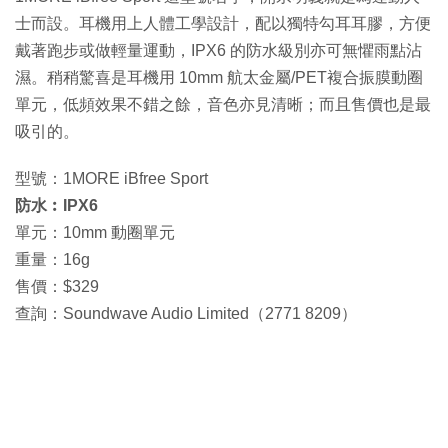
士而設。耳機用上人體工學設計，配以獨特勾耳耳膠，方便
戴著跑步或做輕量運動，IPX6 的防水級別亦可無懼雨點沾
濕。稍稍驚喜是耳機用 10mm 航太金屬/PET複合振膜動圈
單元，低頻效果不錯之餘，音色亦見清晰；而且售價也是最
吸引的。
型號：1MORE iBfree Sport
防水︰IPX6
單元：10mm 動圈單元
重量：16g
售價：$329
查詢：Soundwave Audio Limited（2771 8209）