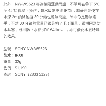
此外，NW-WS623 專為極限運動而設，不單可在零下 5°C
至 45°C 低溫下操作，防水級別更達 IPX8，戴著它即使在
水深 2m 的泳池游 30 分鐘也絕無問題。除非你是游泳選
手，不然 30 分鐘的電量已很足夠了吧！而且，跟機附送防
水耳塞，既可防止水點損害 Walkman，亦可優化水底聆聽
的效果。
型號：SONY NW-WS623
防水︰IPX8
重量：32g
售價：$1,190
查詢：SONY（2833 5129）