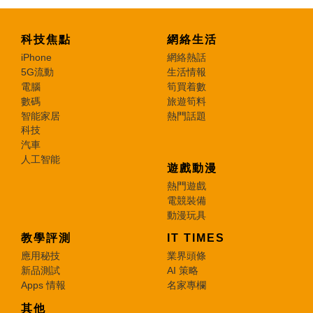
科技焦點
網絡生活
iPhone
網絡熱話
5G流動
生活情報
電腦
筍買着數
數碼
旅遊筍料
智能家居
熱門話題
科技
汽車
人工智能
遊戲動漫
熱門遊戲
電競裝備
動漫玩具
教學評測
IT TIMES
應用秘技
業界頭條
新品測試
AI 策略
Apps 情報
名家專欄
其他