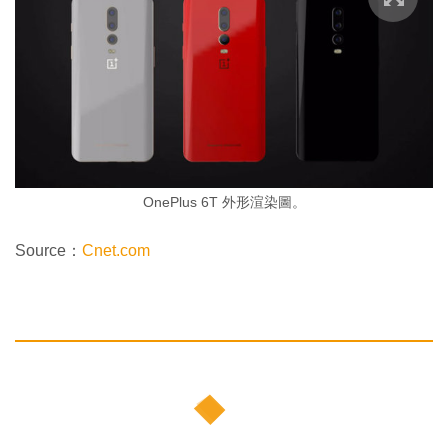
OnePlus 6T 外形渲染圖。
Source：
Cnet.com