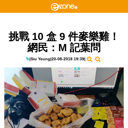
挑戰 10 盒 9 件麥樂雞！
網民：M 記葉問
|
Siu Yeung
|
20-08-2018 19:39
|