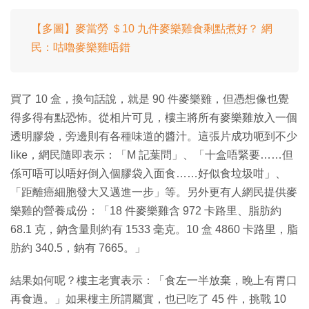
【多圖】麥當勞 ＄10 九件麥樂雞食剩點煮好？ 網
民：咕嚕麥樂雞唔錯
買了 10 盒，換句話說，就是 90 件麥樂雞，但憑想像也覺
得多得有點恐怖。從相片可見，樓主將所有麥樂雞放入一個
透明膠袋，旁邊則有各種味道的醬汁。這張片成功呃到不少
like，網民隨即表示：「M 記葉問」、「十盒唔緊要……但
係可唔可以唔好倒入個膠袋入面食……好似食垃圾咁」、
「距離癌細胞發大又邁進一步」等。另外更有人網民提供麥
樂雞的營養成份：「18 件麥樂雞含 972 卡路里、脂肪約
68.1 克，鈉含量則約有 1533 毫克。10 盒 4860 卡路里，脂
肪約 340.5，鈉有 7665。」
結果如何呢？樓主老實表示：「食左一半放棄，晚上有胃口
再食過。」如果樓主所謂屬實，也已吃了 45 件，挑戰 10