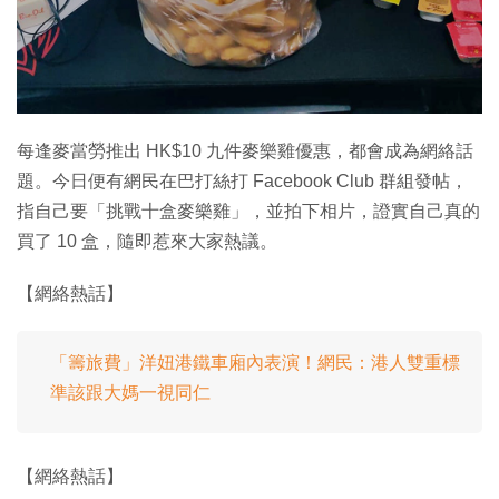
每逢麥當勞推出 HK$10 九件麥樂雞優惠，都會成為網絡話
題。今日便有網民在巴打絲打 Facebook Club 群組發帖，
指自己要「挑戰十盒麥樂雞」，並拍下相片，證實自己真的
買了 10 盒，隨即惹來大家熱議。
【網絡熱話】
「籌旅費」洋妞港鐵車廂內表演！網民：港人雙重標
準該跟大媽一視同仁
【網絡熱話】