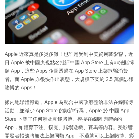
Apple 近來真是多災多難！也許是受到中美貿易戰影響，近
日 Apple 被中國央視點名批評中國 App Store 上有非法賭博
類 App，這些 Apps 企圖透過在 App Store 上架欺騙消費
者。而 Apple 亦很快作出表態，大規模下架約 2.5 萬個涉嫌
賭博的 Apps！
據内地媒體報道，Apple 為配合中國政府整治非法在線賭博
活動，並減少 App Store 的欺詐行爲，Apple 於 中國 App
Store 下架了任何涉及真錢賭博、模擬在線賭博體驗的
App，如體育下注、撲克、賭場遊戲、賽馬等内容。受影響
開發者帳號將無法上架同類 App，不過就可以上架賭博、彩