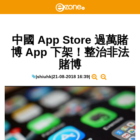
中國 App Store 過萬賭
博 App 下架！整治非法
賭博
|
shiuhk
|
21-08-2018 16:39
|