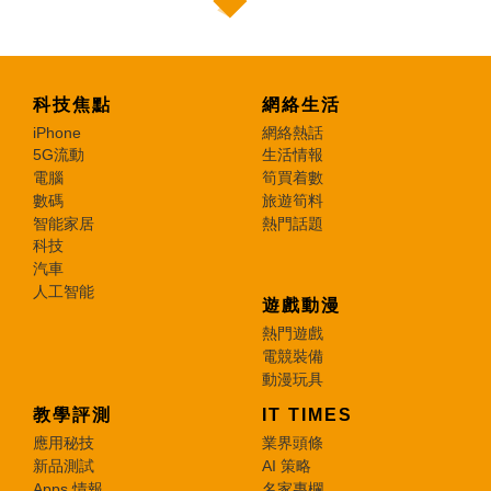
科技焦點
網絡生活
iPhone
網絡熱話
5G流動
生活情報
電腦
筍買着數
數碼
旅遊筍料
智能家居
熱門話題
科技
汽車
人工智能
遊戲動漫
熱門遊戲
電競裝備
動漫玩具
教學評測
IT TIMES
應用秘技
業界頭條
新品測試
AI 策略
Apps 情報
名家專欄