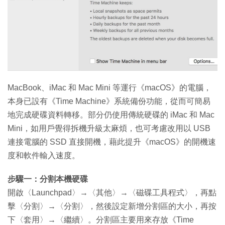
特集
MacBook、iMac 和 Mac Mini 等運行《macOS》的電腦，
本身已設有《Time Machine》系統備份功能，從而可簡易
地完成硬碟資料轉移。部分仍使用傳統硬碟的 iMac 和 Mac
Mini，如用戶覺得拆機升級太麻煩，也可考慮改用以 USB
連接電腦的 SSD 直接開機，藉此提升《macOS》的開機速
度和軟件輸入速度。
步驟一：分割本機硬碟
開啟〈Launchpad〉→〈其他〉→〈磁碟工具程式〉，再點
擊〈分割〉→〈分割〉，然後設定新增分割區的大小，再按
下〈套用〉→〈繼續〉。分割區主要用來存放《Time