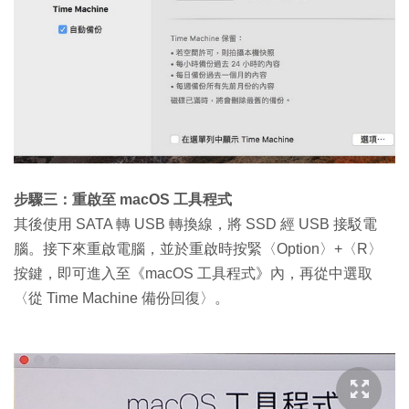
步驟三：重啟至 macOS 工具程式
其後使用 SATA 轉 USB 轉換線，將 SSD 經 USB 接駁電
腦。接下來重啟電腦，並於重啟時按緊〈Option〉+〈R〉
按鍵，即可進入至《macOS 工具程式》內，再從中選取
〈從 Time Machine 備份回復〉。