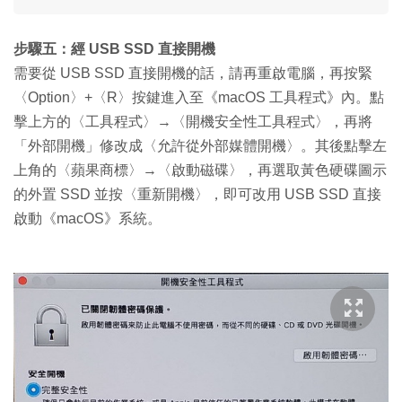
步驟五：經 USB SSD 直接開機
需要從 USB SSD 直接開機的話，請再重啟電腦，再按緊
〈Option〉+〈R〉按鍵進入至《macOS 工具程式》內。點
擊上方的〈工具程式〉→〈開機安全性工具程式〉，再將
「外部開機」修改成〈允許從外部媒體開機〉。其後點擊左
上角的〈蘋果商標〉→〈啟動磁碟〉，再選取黃色硬碟圖示
的外置 SSD 並按〈重新開機〉，即可改用 USB SSD 直接
啟動《macOS》系統。