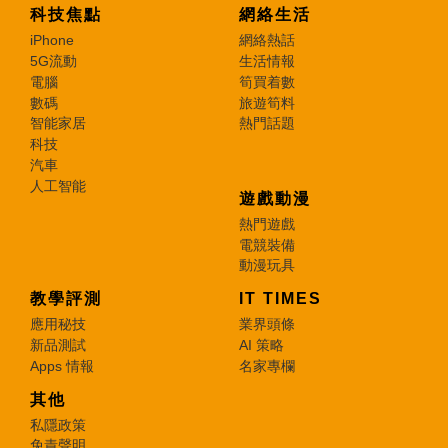
科技焦點
網絡生活
iPhone
網絡熱話
5G流動
生活情報
電腦
筍買着數
數碼
旅遊筍料
智能家居
熱門話題
科技
汽車
人工智能
遊戲動漫
熱門遊戲
電競裝備
動漫玩具
教學評測
IT TIMES
應用秘技
業界頭條
新品測試
AI 策略
Apps 情報
名家專欄
其他
私隱政策
免責聲明