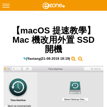
搜尋
【macOS 提速教學】
Facebook
Instagram
Mac 機改用外置 SSD
科技焦點
開機
網絡生活
遊戲動漫
|
Yaotang
|
21-08-2018 18:19
|
教學評測
EduTech
IT Times
生成式AI與雲端應用
Enterprise Digital Transformation