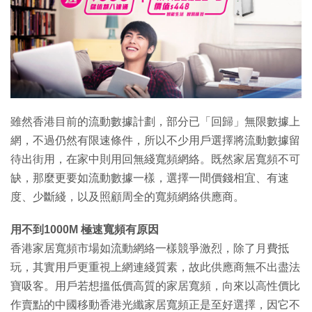
特集
雖然香港目前的流動數據計劃，部分已「回歸」無限數據上
網，不過仍然有限速條件，所以不少用戶選擇將流動數據留
待出街用，在家中則用回無綫寬頻網絡。既然家居寬頻不可
缺，那麼更要如流動數據一樣，選擇一間價錢相宜、有速
度、少斷綫，以及照顧周全的寬頻網絡供應商。
用不到1000M 極速寬頻有原因
香港家居寬頻市場如流動網絡一樣競爭激烈，除了月費抵
玩，其實用戶更重視上網連綫質素，故此供應商無不出盡法
寶吸客。用戶若想搵低價高質的家居寬頻，向來以高性價比
作賣點的中國移動香港光纖家居寬頻正是至好選擇，因它不