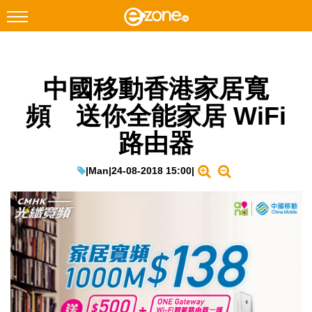
搜尋
中國移動香港家居寬
Facebook
Instagram
頻 送你全能家居 WiFi
科技焦點
路由器
網絡生活
遊戲動漫
|
Man
|
24-08-2018 15:00
|
教學評測
EduTech
IT Times
生成式AI與雲端應用
Enterprise Digital Transformation