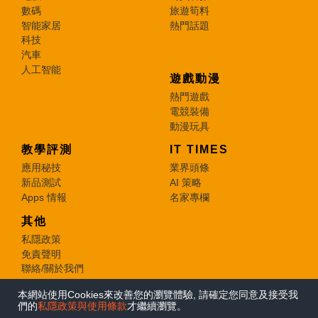
數碼
旅遊筍料
智能家居
熱門話題
科技
汽車
人工智能
遊戲動漫
熱門遊戲
電競裝備
動漫玩具
教學評測
IT TIMES
應用秘技
業界頭條
新品測試
AI 策略
Apps 情報
名家專欄
其他
私隱政策
免責聲明
聯絡/關於我們
本網站使用Cookies來改善您的瀏覽體驗, 請確定您同意及接受我
© 2026 e-zone. All Rights Reserved.
們的
私隱政策與使用條款
才繼續瀏覽。