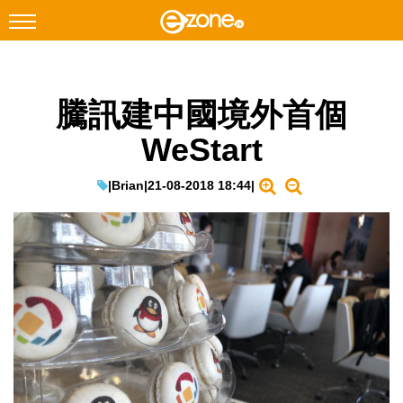
搜尋
騰訊建中國境外首個
Facebook
Instagram
WeStart
科技焦點
網絡生活
|
Brian
|
21-08-2018 18:44
|
遊戲動漫
教學評測
EduTech
IT Times
生成式AI與雲端應用
Enterprise Digital Transformation