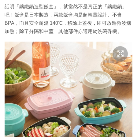
話明「鑄鐵鍋造型飯盒」，就當然不是真正的「鑄鐵鍋」
吧！飯盒是日本製造，兩款飯盒均是超輕量設計、不含
BPA，而且安全耐溫 140℃，移除上蓋後，即可放進微波爐
加熱；除了分隔和中蓋，其他部件亦適用於洗碗碟機。