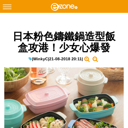
搜尋
日本粉色鑄鐵鍋造型飯
Facebook
Instagram
盒攻港！少女心爆發
科技焦點
網絡生活
|
WinkyC
|
21-08-2018 20:11
|
遊戲動漫
教學評測
EduTech
IT Times
生成式AI與雲端應用
Enterprise Digital Transformation