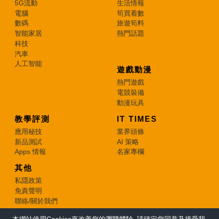
5G流動
生活情報
電腦
筍買着數
數碼
旅遊筍料
智能家居
熱門話題
科技
汽車
人工智能
遊戲動漫
熱門遊戲
電競裝備
動漫玩具
教學評測
IT TIMES
應用秘技
業界頭條
新品測試
AI 策略
Apps 情報
名家專欄
其他
私隱政策
免責聲明
聯絡/關於我們