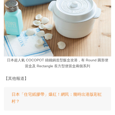
日本超人氣 COCOPOT 鑄鐵鍋造型飯盒攻港，有 Round 圓形便
當盒及 Rectangle 長方型便當盒兩個系列
【其他報道】
日本「住宅紙膠帶」爆紅！網民：幾時出港版彩虹
村？