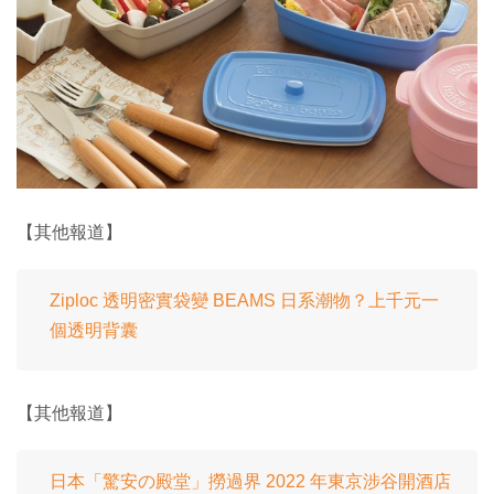
【其他報道】
Ziploc 透明密實袋變 BEAMS 日系潮物？上千元一
個透明背囊
【其他報道】
日本「驚安の殿堂」撈過界 2022 年東京涉谷開酒店