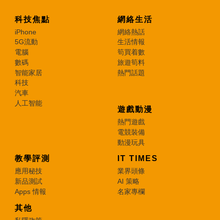
科技焦點
網絡生活
iPhone
網絡熱話
5G流動
生活情報
電腦
筍買着數
數碼
旅遊筍料
智能家居
熱門話題
科技
汽車
人工智能
遊戲動漫
熱門遊戲
電競裝備
動漫玩具
教學評測
IT TIMES
應用秘技
業界頭條
新品測試
AI 策略
Apps 情報
名家專欄
其他