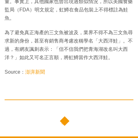
量。事實上，其他國家也曾出現過類似情況，所以美國食藥
監局（FDA）明文規定，虹鱒在食品包裝上不得標註為鮭
魚。
為了避免真正海產的三文魚被波及，業界不得不為三文魚尋
求新的身份，甚至有銷售商考慮改稱學名「大西洋鮭」。不
過，有網友諷刺表示：「信不信我們把青海湖改名叫大西
洋？」如此又可名正言順，將虹鱒當作大西洋鮭。
Source：
澎湃新聞