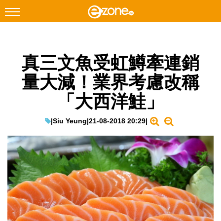
搜尋
真三文魚受虹鱒牽連銷
Facebook
Instagram
量大減！業界考慮改稱
科技焦點
「大西洋鮭」
網絡生活
遊戲動漫
|
Siu Yeung
|
21-08-2018 20:29
|
教學評測
EduTech
IT Times
生成式AI與雲端應用
Enterprise Digital Transformation