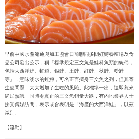
特集
早前中國水產流通與加工協會日前聯同多間虹鱒養殖場及食
品公司發出公示，稱「標準規定三文魚是鮭科魚類的統稱，
包括大西洋鮭、虹鱒、銀鮭、王鮭、紅鮭、秋鮭、粉鮭
等」，意味淡水的虹鱒，可名正言擠身三文魚之列，但其寄
生蟲問題，大大增加了生吃的風險。此標準一出，隨即惹來
網民熱議，同時令真正的三文魚銷量大跌，有內地業界人士
接受傳媒訪問，表示或會表明是「海產的大西洋鮭」，以茲
識別。
【流動】