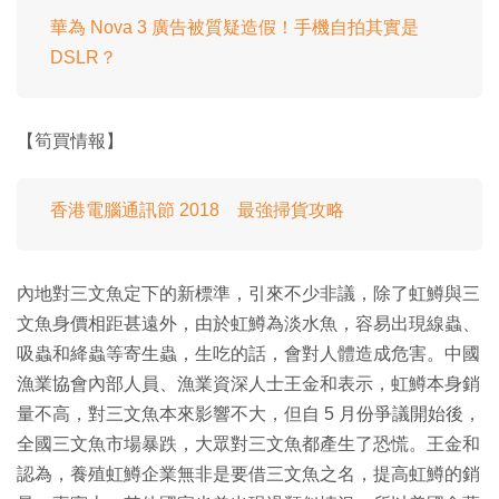
華為 Nova 3 廣告被質疑造假！手機自拍其實是
DSLR？
【筍買情報】
香港電腦通訊節 2018 最強掃貨攻略
內地對三文魚定下的新標準，引來不少非議，除了虹鱒與三
文魚身價相距甚遠外，由於虹鱒為淡水魚，容易出現線蟲、
吸蟲和絳蟲等寄生蟲，生吃的話，會對人體造成危害。中國
漁業協會內部人員、漁業資深人士王金和表示，虹鱒本身銷
量不高，對三文魚本來影響不大，但自 5 月份爭議開始後，
全國三文魚市場暴跌，大眾對三文魚都產生了恐慌。王金和
認為，養殖虹鱒企業無非是要借三文魚之名，提高虹鱒的銷