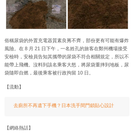
特集
俗稱尿袋的外置充電器質素良莠不齊，部份更有可能有爆炸
風險。在 8 月 21 日下午，一名姓孔的旅客在鄭州機場接受
安檢時，安檢員告知其攜帶的尿袋不符合相關規定，所以不
能帶上飛機。沒料到該名乘客大怒，將尿袋重摔到地板，尿
袋隨即自燃，最後乘客被行政拘留 10 日。
【流動】
去廁所不再遺下手機？日本洗手間門鎖貼心設計
【網絡熱話】