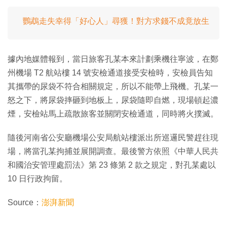
鸚鵡走失幸得「好心人」尋獲！對方求錢不成竟放生
據內地媒體報到，當日旅客孔某本來計劃乘機往寧波，在鄭
州機場 T2 航站樓 14 號安檢通道接受安檢時，安檢員告知
其攜帶的尿袋不符合相關規定，所以不能帶上飛機。孔某一
怒之下，將尿袋摔砸到地板上，尿袋隨即自燃，現場頓起濃
煙，安檢站馬上疏散旅客並關閉安檢通道，同時將火撲滅。
隨後河南省公安廳機場公安局航站樓派出所巡邏民警趕往現
場，將當孔某拘捕並展開調查。最後警方依照《中華人民共
和國治安管理處罰法》第 23 條第 2 款之規定，對孔某處以
10 日行政拘留。
Source：
澎湃新聞