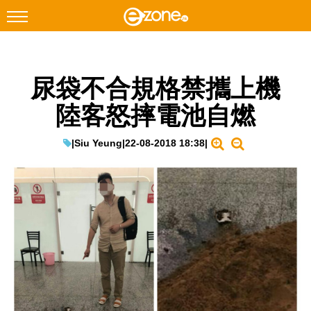
搜尋
尿袋不合規格禁攜上機
Facebook
Instagram
陸客怒摔電池自燃
科技焦點
網絡生活
|
Siu Yeung
|
22-08-2018 18:38
|
遊戲動漫
教學評測
EduTech
IT Times
生成式AI與雲端應用
Enterprise Digital Transformation