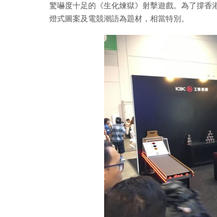
驚嚇度十足的《生化煉獄》射擊遊戲。為了撐香
燈式圖案及電競潮語為題材，相當特別。