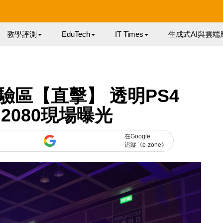
教學評測
EduTech
IT Times
生成式AI與雲端
驗區【直擊】 透明PS4
X 2080現場曝光
在Google
追蹤《e-zone》