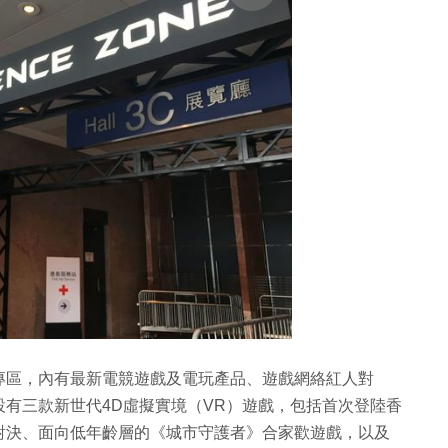
專區，內有最新電競遊戲及電玩產品、遊戲網絡紅人對
有三款新世代4D虛擬實境（VR）遊戲，包括首次登陸香
對決、面向低年齡層的《城市守護者》合家歡遊戲，以及