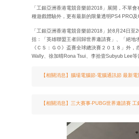
「工銀亞洲香港電競音樂節2018」展開，不單
種遊戲體驗外，更有最新的限量透明PS4 PRO及GeF
「工銀亞洲香港電競音樂節2018」於8月24日
括：「英雄聯盟王者回歸世界邀請賽」、「絕地求
《ＣＳ：ＧＯ》盃賽全球總決賽２０１８」外，亦邀請到DJ 
Wally、徐加晴Rona Tsui、李拾壹Subyub L
【相關消息】腦場電腦節‧電腦通訊節 最新
【相關消息】三大賽事‧PUBG世界邀請賽 工