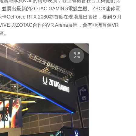
到電競戰隊及KOL的精彩表演，甚至有機會在台上與他們比
出最新的ZOTAC GAMING電競主機、ZBOX迷你電
Force RTX 2080亦首度在現場展出實物，要到９月
E 與ZOTAC合作的VR Arena展區，會有亞洲首個VR
區。