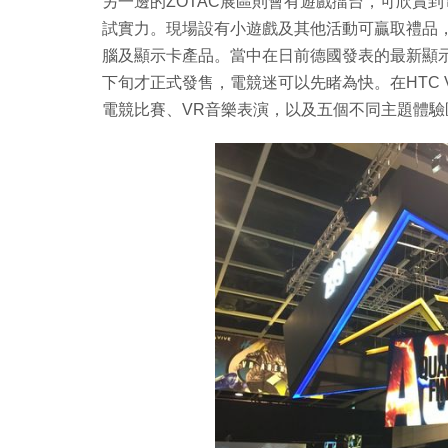
另一邊的ZOTAC展區則會有遊戲擂台，可欣賞
試實力。現場設有小遊戲及其他活動可贏取禮品，並展
腦及顯示卡產品。當中在日前德國發表的最新顯示卡Ge
下旬才正式發售，電競迷可以先睹為快。在HTC VIV
電競比賽、VR音樂表演，以及五個不同主題體驗