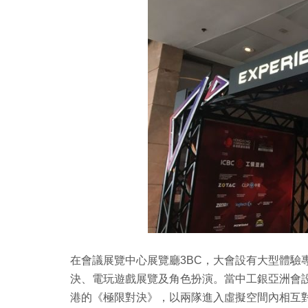
在會議展覽中心展覽廳3BC，大會設有大型體驗
決、電玩遊戲展覽及角色扮演。當中工銀亞洲會設
港的《極限對決》，以兩隊進入虛擬空間內相互