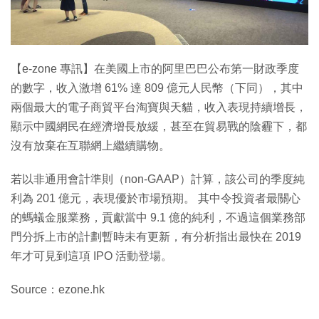
特集
【e-zone 專訊】在美國上市的阿里巴巴公布第一財政季度
的數字，收入激增 61% 達 809 億元人民幣（下同），其中
兩個最大的電子商貿平台淘寶與天貓，收入表現持續增長，
顯示中國網民在經濟增長放緩，甚至在貿易戰的陰霾下，都
沒有放棄在互聯網上繼續購物。
若以非通用會計準則（non-GAAP）計算，該公司的季度純
利為 201 億元，表現優於市場預期。 其中令投資者最關心
的螞蟻金服業務，貢獻當中 9.1 億的純利，不過這個業務部
門分拆上市的計劃暫時未有更新，有分析指出最快在 2019
年才可見到這項 IPO 活動登場。
Source：ezone.hk