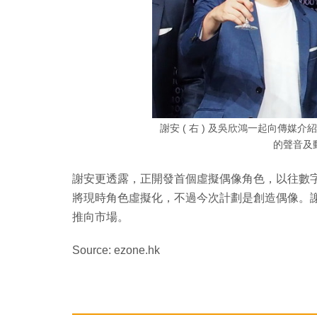
謝安 ( 右 ) 及吳欣鴻一起向傳
的聲音及
謝安更透露，正開發首個虛擬偶像角色，以往數
將現時角色虛擬化，不過今次計劃是創造偶像。
推向市場。
Source: ezone.hk