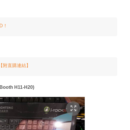
SD！
入手！【附直購連結】
oth H11-H20)