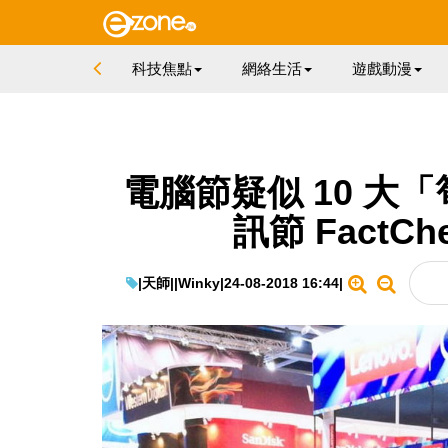
科技焦點
網絡生活
遊戲動漫
電腦節疑似 10 大
訊節 FactCh
|
天師||Winky
|
24-08-2018 16:44
|