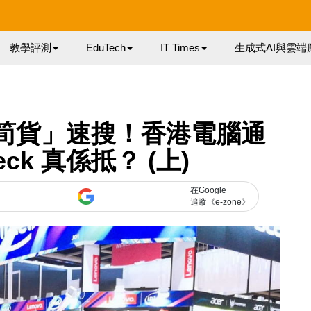
教學評測
EduTech
IT Times
生成式AI與雲端
「筍貨」速搜！香港電腦通
eck 真係抵？ (上)
在Google
追蹤《e-zone》