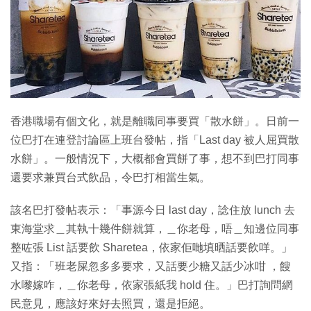
特集
香港職場有個文化，就是離職同事要買「散水餅」。日前一
位巴打在連登討論區上班台發帖，指「Last day 被人屈買散
水餅」。一般情況下，大概都會買餅了事，想不到巴打同事
還要求兼買台式飲品，令巴打相當生氣。
該名巴打發帖表示：「事源今日 last day，諗住放 lunch 去
東海堂求＿其執十幾件餅就算，＿你老母，唔＿知邊位同事
整咗張 List 話要飲 Sharetea，依家佢哋填晒話要飲咩。」
又指：「班老屎忽多多要求，又話要少糖又話少冰咁 ，餿
水嚟嫁咋，＿你老母，依家張紙我 hold 住。」巴打詢問網
民意見，應該好來好去照買，還是拒絕。