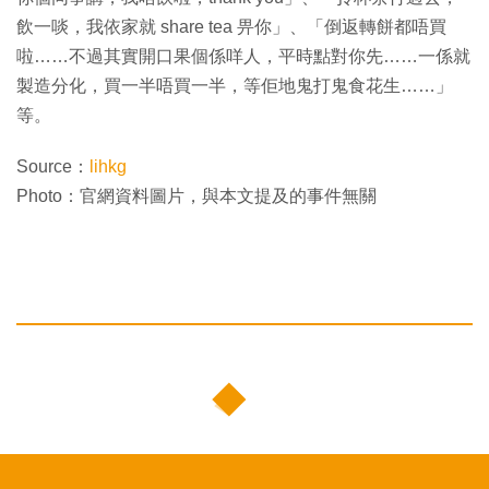
飲一啖，我依家就 share tea 畀你」、「倒返轉餅都唔買
啦……不過其實開口果個係咩人，平時點對你先……一係就
製造分化，買一半唔買一半，等佢地鬼打鬼食花生……」
等。
Source：
lihkg
Photo：官網資料圖片，與本文提及的事件無關