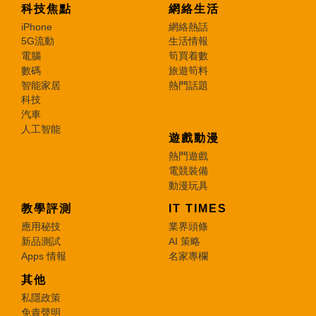
科技焦點
網絡生活
iPhone
網絡熱話
5G流動
生活情報
電腦
筍買着數
數碼
旅遊筍料
智能家居
熱門話題
科技
汽車
人工智能
遊戲動漫
熱門遊戲
電競裝備
動漫玩具
教學評測
IT TIMES
應用秘技
業界頭條
新品測試
AI 策略
Apps 情報
名家專欄
其他
私隱政策
免責聲明