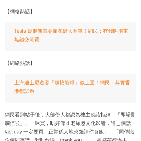
【網絡熱話】
Tesla 疑似無電令擺花街大塞車！網民：有錢叫拖車
無錢交電費
【網絡熱話】
上海迪士尼遊客「瘋搶氣球」似土匪！網民：其實香
港都試過
網民看到帖子後，大部份人都認為樓主應該拒絕：「即場撕
爛佢啦」、「咪買，唔好俾 d 老屎忽文化影響，邊＿個話
last day 一定要買，正常係人地夾錢請你食飯」、「同傳比
你個同事講，我唔飲啦，thank you」、「拎杯茶行過去，