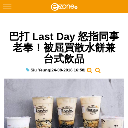
搜尋
巴打 Last Day 怒指同事
Facebook
Instagram
老奉！被屈買散水餅兼
科技焦點
台式飲品
網絡生活
遊戲動漫
|
Siu Yeung
|
24-08-2018 16:58
|
教學評測
EduTech
IT Times
生成式AI與雲端應用
Enterprise Digital Transformation