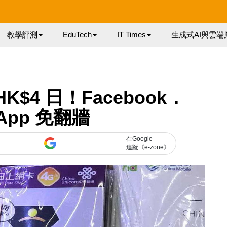
教學評測
EduTech
IT Times
生成式AI與雲端
K$4 日！Facebook．
sApp 免翻牆
在Google
追蹤《e-zone》