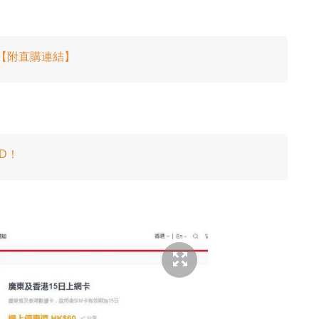
入手！【附直購連結】
SD！