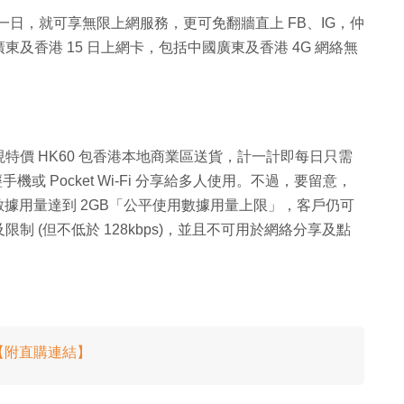
4 一日，就可享無限上網服務，更可免翻牆直上 FB、IG，仲
及香港 15 日上網卡，包括中國廣東及香港 4G 網絡無
。
，現特價 HK60 包香港本地商業區送貨，計一計即每日只需
或 Pocket Wi-Fi 分享給多人使用。不過，要留意，
當數據用量達到 2GB「公平使用數據用量上限」，客戶仍可
 (但不低於 128kbps)，並且不可用於網絡分享及點
手！【附直購連結】