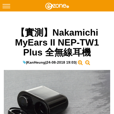
搜尋
【實測】Nakamichi
Facebook
Instagram
MyEars II NEP-TW1
科技焦點
Plus 全無線耳機
網絡生活
遊戲動漫
|
KanHeung
|
24-08-2018 19:03
|
教學評測
EduTech
IT Times
生成式AI與雲端應用
Enterprise Digital Transformation