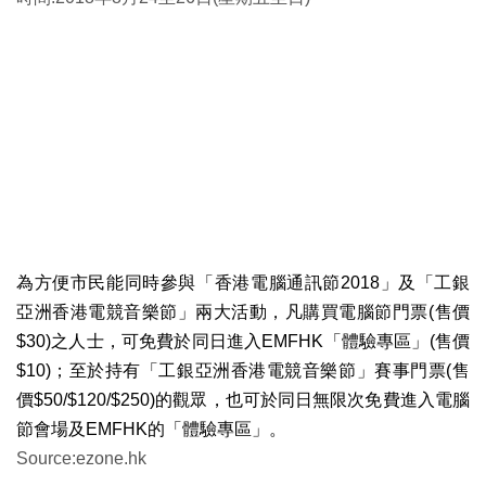
為
方便
市民
能同時參與「香港電腦通訊節
2018
」及「工銀
亞洲香港電競音樂節」
兩大活動，
凡購買電腦節門票
(
售價
$30)
之人士，可免費於同日進入
EMFHK
「體驗專區」
(
售價
$10)
；
至於持有「工銀亞洲香港電競音樂節」
賽事門票
(
售
價
$50/$120/$250)
的觀眾，也可於同日無限次免費進入電腦
節會場及
EMFHK
的
「體驗專區」
。
Source:ezone.hk