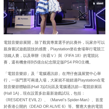
特集
電競音樂節展開，除了觀賞專業選手的比賽外，玩家亦可以
親身嘗試遊戲競技的感覺，Playstation便在會場舉行電競三
項鐵人賽，以及舉辦《街霸Ｖ》與《FIFA 18》的電競比
賽，還有機會得到5億台紀念限定版PS4 PRO主機。
「電競音樂節」及「電腦通訊節」在灣仔會議展覽中心舉
行，一張門票可兩邊入場，大家就不能錯過Playstation在電
競音樂節體驗區(Hall 3)試玩區及電腦通訊節—電競節展區
(Hall 1A)，現在設置多款最新遊戲試玩，包括：
《RESIDENT EVIL 2》、《Marvel’s Spider-Man》、首度
於香港公開的《DEAD OR ALIVE 6》等。響應大會的電競