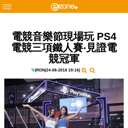
搜尋
電競音樂節現場玩 PS4
Facebook
Instagram
電競三項鐵人賽‧見證電
科技焦點
競冠軍
網絡生活
遊戲動漫
|
RON
|
24-08-2018 19:16
|
教學評測
EduTech
IT Times
生成式AI與雲端應用
Enterprise Digital Transformation