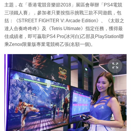
主題，在「香港電競音樂節2018」展區會舉辦「PS4電競
三項鐵人賽」，參加者只要按指示挑戰三款不同遊戲，包
括：《STREET FIGHTER V: Arcade Edition》、《太鼓之
達人合奏咚咚咚》及《Tetris Ultimate》指定任務，獲得最
佳成績者，即可贏取PS4 Pro(冰河白)乙部及PlayStation聯
乘Zenox限量版專業電競椅乙張(名額一個)。