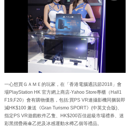
一心想買ＧＡＭＥ的玩家，在「香港電腦通訊節2018」會
場PlayStation HK 官方網上商店-Yahoo Store專櫃（Hall1
F19,F20）會有購物優惠，包括:買PS VR連攝影機同捆裝即
減HK$100 兼送《Gran Turismo SPORT》(中英文合版)、
指定PS VR遊戲軟件乙隻、HK$200百佳超級市場禮券、迷
彩黑摺疊兩傘乙把及冰感運動水樽乙個等禮品。