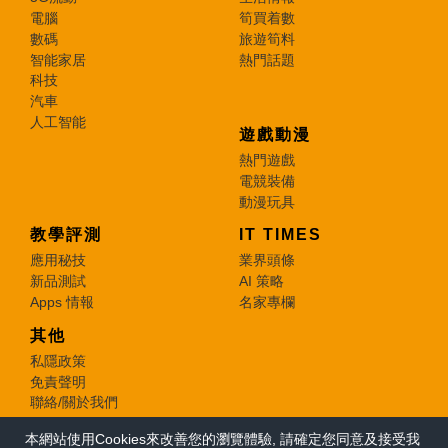
電腦
筍買着數
數碼
旅遊筍料
智能家居
熱門話題
科技
汽車
人工智能
遊戲動漫
熱門遊戲
電競裝備
動漫玩具
教學評測
IT TIMES
應用秘技
業界頭條
新品測試
AI 策略
Apps 情報
名家專欄
其他
私隱政策
免責聲明
聯絡/關於我們
本網站使用Cookies來改善您的瀏覽體驗, 請確定您同意及接受我
© 2026 e-zone. All Rights Reserved.