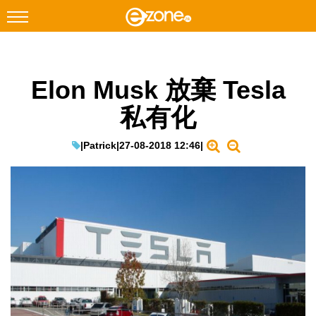
搜尋
Elon Musk 放棄 Tesla
Facebook
Instagram
私有化
科技焦點
網絡生活
|
Patrick
|
27-08-2018 12:46
|
遊戲動漫
教學評測
EduTech
IT Times
生成式AI與雲端應用
Enterprise Digital Transformation