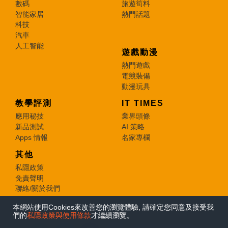
數碼
旅遊筍料
智能家居
熱門話題
科技
汽車
人工智能
遊戲動漫
熱門遊戲
電競裝備
動漫玩具
教學評測
IT TIMES
應用秘技
業界頭條
新品測試
AI 策略
Apps 情報
名家專欄
其他
私隱政策
免責聲明
聯絡/關於我們
本網站使用Cookies來改善您的瀏覽體驗, 請確定您同意及接受我
© 2026 e-zone. All Rights Reserved.
們的
私隱政策與使用條款
才繼續瀏覽。