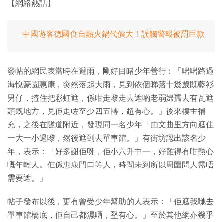
【網絡熱話】
中國遊客德國食自熱火鍋代價大！誤觸警報被罰巨款
發帖的網民表當時在避雨，剛好目睹少年善行：「啱啱路過
海悅豪園惠康，突然落起大雨，見到依個睇落十幾歲既藍衫
男仔，揸住把彩虹遮，係咁走嚟走去遮啲老弱婦孺去有瓦遮
頭既地方，見佢走咗至少四五轉，超有心。」後來樓主補
充，之後在隧道附近，發現同一名少年「由文曲里方向遮住
一大一小過嚟，然後遮到去單車館。」有街坊認出該名少
年，表示：「好多謝佢呀，佢小六升中一，好難得有咁熱心
嘅年輕人。佢係惠康門口等人，時間未到所以周圍問人需唔
需要遮。」
帖子發布以後，更有曾受少年幫助的人表示：「佢遮我哋去
單車館橋底，佢自己都濕哂，堅有心。」至於其他網亦幾乎