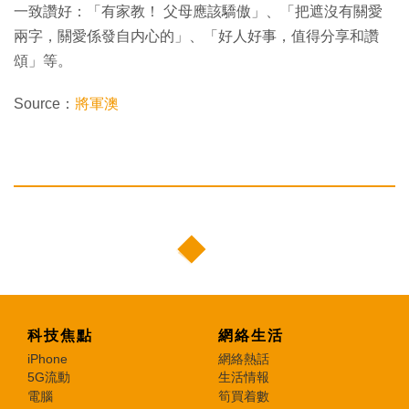
一致讚好：「有家教！ 父母應該驕傲」、「把遮沒有關愛
兩字，關愛係發自内心的」、「好人好事，值得分享和讚
頌」等。
Source：
將軍澳
科技焦點
網絡生活
iPhone
網絡熱話
5G流動
生活情報
電腦
筍買着數