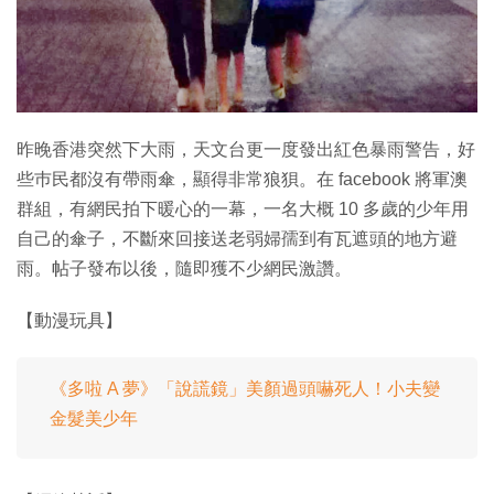
特集
昨晚香港突然下大雨，天文台更一度發出紅色暴雨警告，好
些巿民都沒有帶雨傘，顯得非常狼狽。在 facebook 將軍澳
群組，有網民拍下暖心的一幕，一名大概 10 多歲的少年用
自己的傘子，不斷來回接送老弱婦孺到有瓦遮頭的地方避
雨。帖子發布以後，隨即獲不少網民激讚。
【動漫玩具】
《多啦 A 夢》「說謊鏡」美顏過頭嚇死人！小夫變
金髮美少年