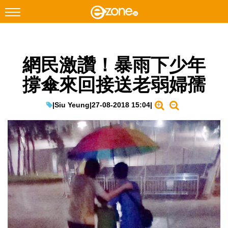
搜尋
網民激讚！暴雨下少年
Facebook
Instagram
撐傘來回接送老弱婦孺
科技焦點
網絡生活
|
Siu Yeung
|
27-08-2018 15:04
|
遊戲動漫
教學評測
EduTech
IT Times
生成式AI與雲端應用
Enterprise Digital Transformation