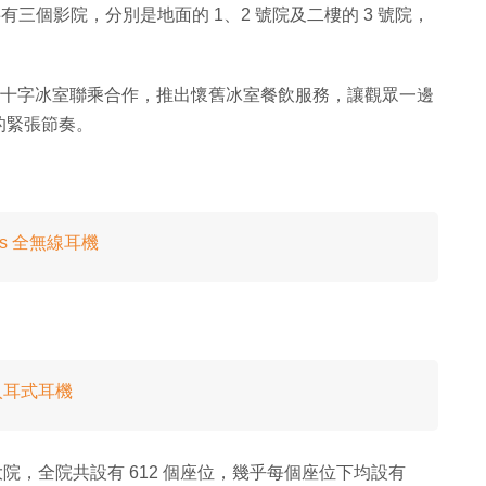
共有三個影院，分別是地面的 1、2 號院及二樓的 3 號院，
與十字冰室聯乘合作，推出懷舊冰室餐飲服務，讓觀眾一邊
的緊張節奏。
Plus 全無線耳機
．入耳式耳機
則為大院，全院共設有 612 個座位，幾乎每個座位下均設有