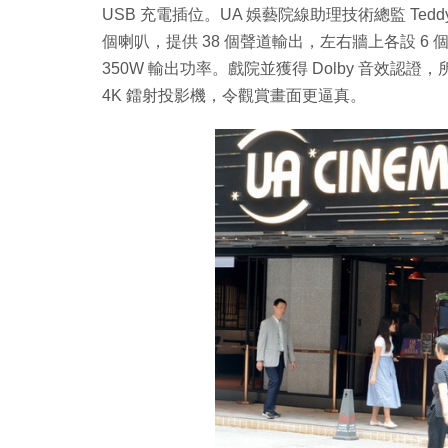
USB 充電插位。UA 娛藝院線助理技術總監 Teddy 
個喇叭，提供 38 個聲道輸出，左右牆上各設 6 個喇
350W 輸出功率。戲院並獲得 Dolby 音效認證
4K 鐳射投影機，令觀賞畫面更逼真。