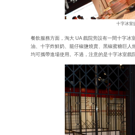
十字冰室
餐飲服務方面，淘大 UA 戲院旁設有一間十字
油、十字炸鮮奶、籠仔椒鹽燒賣、黑椒蜜糖巨人
均可攜帶進場使用。不過，注意的是十字冰室戲