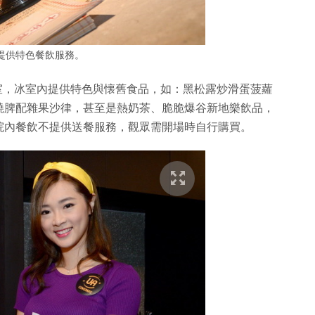
提供特色餐飲服務。
冰室，冰室內提供特色與懐舊食品，如：黑松露炒滑蛋菠蘿
燒脾配雜果沙律，甚至是熱奶茶、脆脆爆谷新地樂飲品，
院內餐飲不提供送餐服務，觀眾需開場時自行購買。