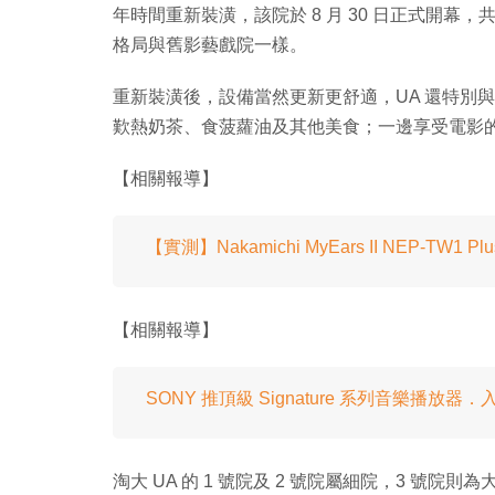
年時間重新裝潢，該院於 8 月 30 日正式開幕，
格局與舊影藝戲院一樣。
重新裝潢後，設備當然更新更舒適，UA 還特別
歎熱奶茶、食菠蘿油及其他美食；一邊享受電影
【相關報導】
【實測】Nakamichi MyEars II NEP-TW1 
【相關報導】
SONY 推頂級 Signature 系列音樂播放器
淘大 UA 的 1 號院及 2 號院屬細院，3 號院