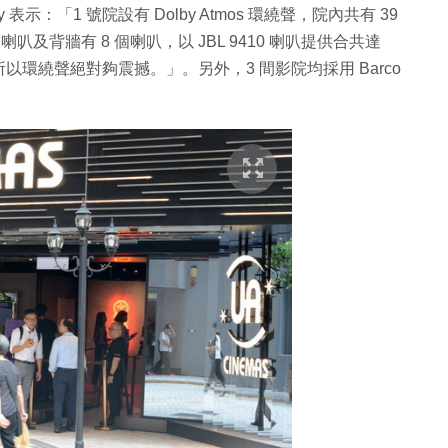
表示：「1 號院設有 Dolby Atmos 環繞聲，院內共有 39
叭及背牆有 8 個喇叭，以 JBL 9410 喇叭提供合共達
，所以環繞聲絕對夠震撼。」。另外，3 間影院均採用 Barco