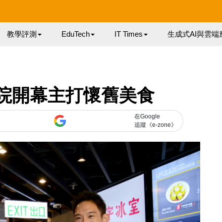
教學評測
EduTech
IT Times
生成式AI與雲端
戲院開幕主打懷舊美食
在Google
追蹤《e-zone》