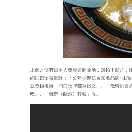
上個月便有日本人發現這間蘭池，還拍下影片，
網民都留言批評：「公然抄襲仿冒知名品牌~山
就會很後悔，門口招牌都寫日文」、「幾時到香
吃」、「難辭（蘭池）其咎」等。