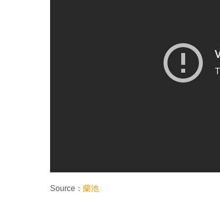
Source：
蘭池