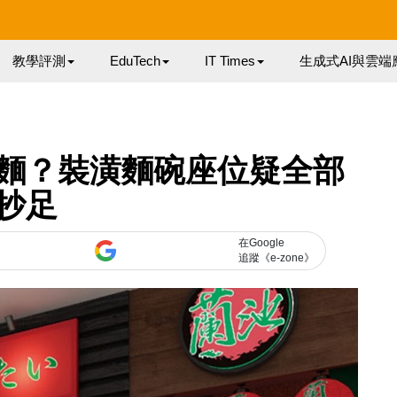
教學評測
EduTech
IT Times
生成式AI與雲端
麵？裝潢麵碗座位疑全部
抄足
在Google
追蹤《e-zone》