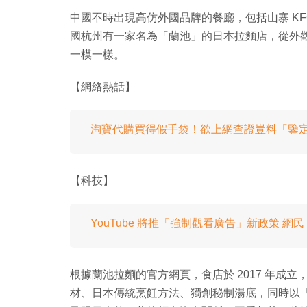
中國不時出現高仿外國品牌的餐廳，包括山寨 KFC
國杭州有一家名為「蘭池」的日本拉麵店，從外
一模一樣。
【網絡熱話】
淘寶代購買得假手袋！欲上網查證豈料「鑒
【科技】
YouTube 將推「強制觀看廣告」新政策 
根據蘭池拉麵的官方網頁，食店於 2017 年成
材、日本傳統烹飪方法、獨創秘制湯底，同時以