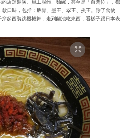
池的店舖裝潢、員工服飾、麵碗，甚至是「自閉位」，都
4 款口味，包括：豚骨、墨王、翠王、炎王。除了食物，
子穿起西裝跳機械舞，走到蘭池吃東西，看樣子跟日本表