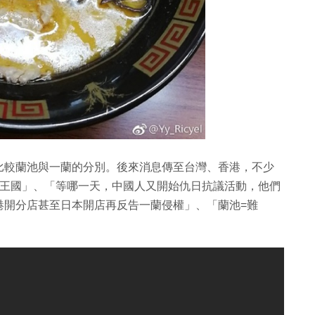
比較蘭池與一蘭的分別。後來消息傳至台灣、香港，不少
寨王國」、「等哪一天，中國人又開始仇日抗議活動，他們
港開分店甚至日本開店再反告一蘭侵權」、「蘭池=難