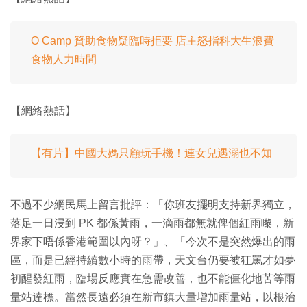
O Camp 贊助食物疑臨時拒要 店主怒指科大生浪費
食物人力時間
【網絡熱話】
【有片】中國大媽只顧玩手機！連女兒遇溺也不知
不過不少網民馬上留言批評：「你班友擺明支持新界獨立，
落足一日浸到 PK 都係黃雨，一滴雨都無就俾個紅雨嚟，新
界家下唔係香港範圍以內呀？」、「今次不是突然爆出的雨
區，而是已經持續數小時的雨帶，天文台仍要被狂罵才如夢
初醒發紅雨，臨場反應實在急需改善，也不能僵化地苦等雨
量站達標。當然長遠必須在新市鎮大量增加雨量站，以根治