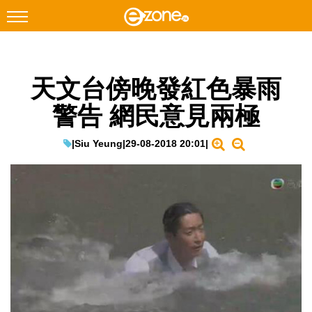
搜尋
天文台傍晚發紅色暴雨
Facebook
Instagram
警告 網民意見兩極
科技焦點
網絡生活
|
Siu Yeung
|
29-08-2018 20:01
|
遊戲動漫
教學評測
EduTech
IT Times
生成式AI與雲端應用
Enterprise Digital Transformation