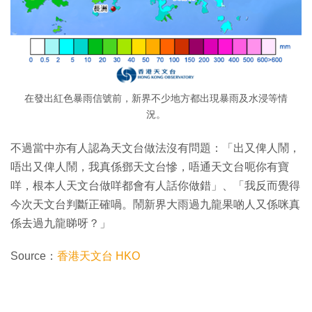
在發出紅色暴雨信號前，新界不少地方都出現暴雨及水浸等情
況。
不過當中亦有人認為天文台做法沒有問題：「出又俾人鬧，
唔出又俾人鬧，我真係鄧天文台慘，唔通天文台呃你有寶
咩，根本人天文台做咩都會有人話你做錯」、「我反而覺得
今次天文台判斷正確喎。鬧新界大雨過九龍果啲人又係咪真
係去過九龍睇呀？」
Source：
香港天文台 HKO