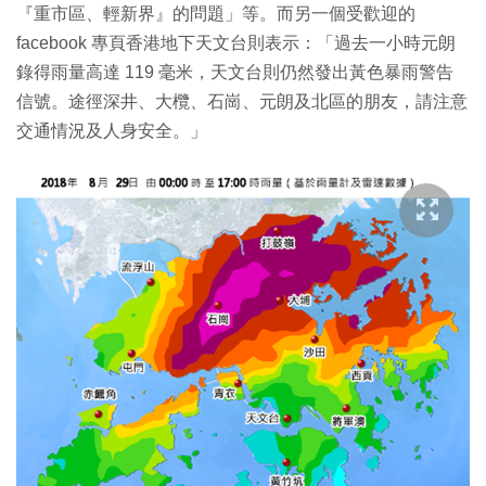
『重市區、輕新界』的問題」等。而另一個受歡迎的
facebook 專頁香港地下天文台則表示：「過去一小時元朗
錄得雨量高達 119 毫米，天文台則仍然發出黃色暴雨警告
信號。途徑深井、大欖、石崗、元朗及北區的朋友，請注意
交通情況及人身安全。」