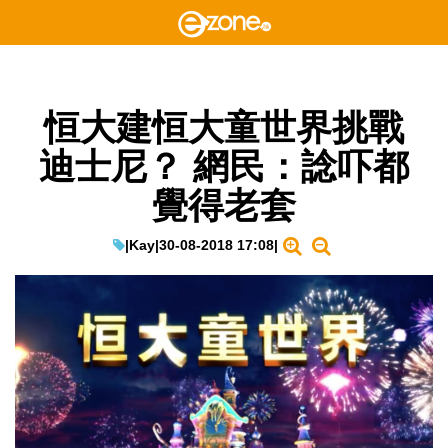
恒大建恒大童世界挑戰
迪士尼？ 網民：諗吓都
覺得老套
|
Kay
|
30-08-2018 17:08
|