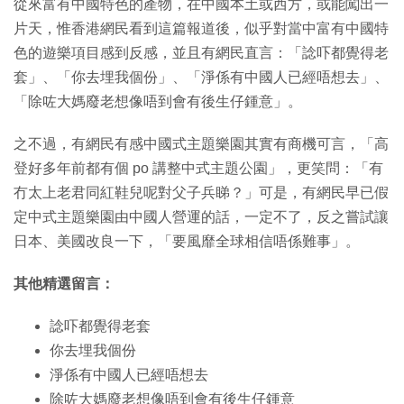
從來富有中國特色的產物，在中國本土或西方，或能闖出一
片天，惟香港網民看到這篇報道後，似乎對當中富有中國特
色的遊樂項目感到反感，並且有網民直言：「諗吓都覺得老
套」、「你去埋我個份」、「淨係有中國人已經唔想去」、
「除咗大媽廢老想像唔到會有後生仔鍾意」。
之不過，有網民有感中國式主題樂園其實有商機可言，「高
登好多年前都有個 po 講整中式主題公園」，更笑問：「有
冇太上老君同紅鞋兒呢對父子兵睇？」可是，有網民早已假
定中式主題樂園由中國人營運的話，一定不了，反之嘗試讓
日本、美國改良一下，「要風靡全球相信唔係難事」。
其他精選留言：
諗吓都覺得老套
你去埋我個份
淨係有中國人已經唔想去
除咗大媽廢老想像唔到會有後生仔鍾意