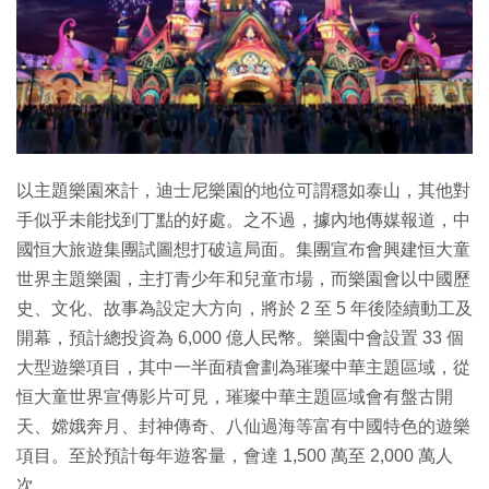
以主題樂園來計，迪士尼樂園的地位可謂穩如泰山，其他對
手似乎未能找到丁點的好處。之不過，據內地傳媒報道，中
國恒大旅遊集團試圖想打破這局面。集團宣布會興建恒大童
世界主題樂園，主打青少年和兒童市場，而樂園會以中國歷
史、文化、故事為設定大方向，將於 2 至 5 年後陸續動工及
開幕，預計總投資為 6,000 億人民幣。樂園中會設置 33 個
大型遊樂項目，其中一半面積會劃為璀璨中華主題區域，從
恒大童世界宣傳影片可見，璀璨中華主題區域會有盤古開
天、嫦娥奔月、封神傳奇、八仙過海等富有中國特色的遊樂
項目。至於預計每年遊客量，會達 1,500 萬至 2,000 萬人
次。