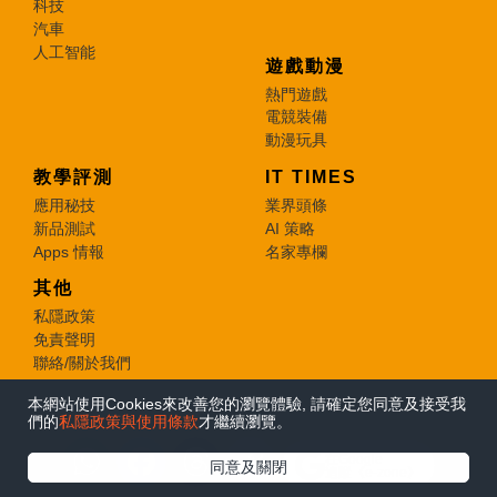
科技
汽車
人工智能
遊戲動漫
熱門遊戲
電競裝備
動漫玩具
教學評測
IT TIMES
應用秘技
業界頭條
新品測試
AI 策略
Apps 情報
名家專欄
其他
私隱政策
免責聲明
聯絡/關於我們
本網站使用Cookies來改善您的瀏覽體驗, 請確定您同意及接受我
© 2026 e-zone. All Rights Reserved.
們的
私隱政策與使用條款
才繼續瀏覽。
在Google
同意及關閉
追蹤《e-zone》