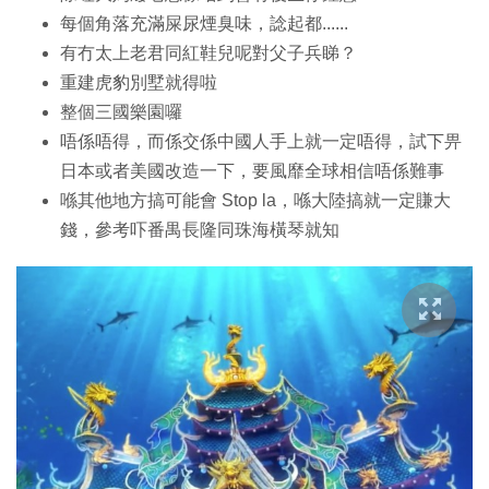
每個角落充滿屎尿煙臭味，諗起都......
有冇太上老君同紅鞋兒呢對父子兵睇？
重建虎豹別墅就得啦
整個三國樂園囉
唔係唔得，而係交係中國人手上就一定唔得，試下畀
日本或者美國改造一下，要風靡全球相信唔係難事
喺其他地方搞可能會 Stop la，喺大陸搞就一定賺大
錢，參考吓番禺長隆同珠海橫琴就知