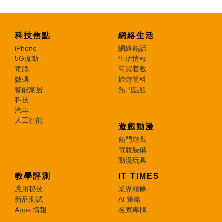
科技焦點
網絡生活
iPhone
網絡熱話
5G流動
生活情報
電腦
筍買着數
數碼
旅遊筍料
智能家居
熱門話題
科技
汽車
人工智能
遊戲動漫
熱門遊戲
電競裝備
動漫玩具
教學評測
IT TIMES
應用秘技
業界頭條
新品測試
AI 策略
Apps 情報
名家專欄