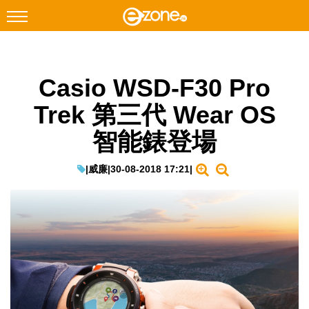
搜尋
Casio WSD-F30 Pro
Facebook
Instagram
Trek 第三代 Wear OS
科技焦點
智能錶登場
網絡生活
遊戲動漫
|
威廉
|
30-08-2018 17:21
|
教學評測
EduTech
IT Times
生成式AI與雲端應用
Enterprise Digital Transformation