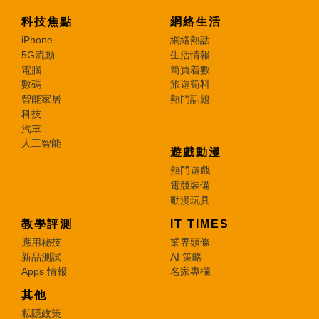
科技焦點
網絡生活
iPhone
網絡熱話
5G流動
生活情報
電腦
筍買着數
數碼
旅遊筍料
智能家居
熱門話題
科技
汽車
人工智能
遊戲動漫
熱門遊戲
電競裝備
動漫玩具
教學評測
IT TIMES
應用秘技
業界頭條
新品測試
AI 策略
Apps 情報
名家專欄
其他
私隱政策