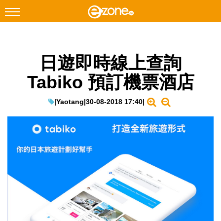
搜尋
日遊即時線上查詢
Facebook
Instagram
Tabiko 預訂機票酒店
科技焦點
網絡生活
|
Yaotang
|
30-08-2018 17:40
|
遊戲動漫
教學評測
EduTech
IT Times
生成式AI與雲端應用
Enterprise Digital Transformation