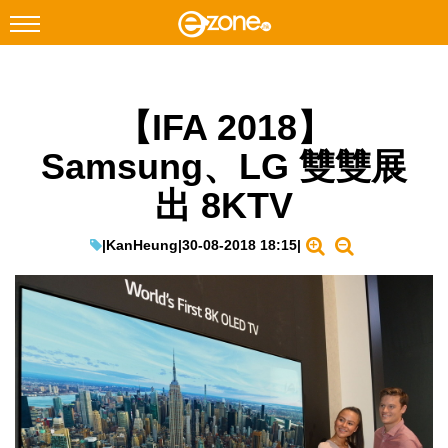
搜尋
【IFA 2018】
Facebook
Instagram
Samsung、LG 雙雙展
科技焦點
出 8KTV
網絡生活
遊戲動漫
|
KanHeung
|
30-08-2018 18:15
|
教學評測
EduTech
IT Times
生成式AI與雲端應用
Enterprise Digital Transformation