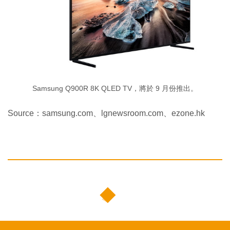
Samsung Q900R 8K QLED TV，將於 9 月份推出。
Source：samsung.com、lgnewsroom.com、ezone.hk