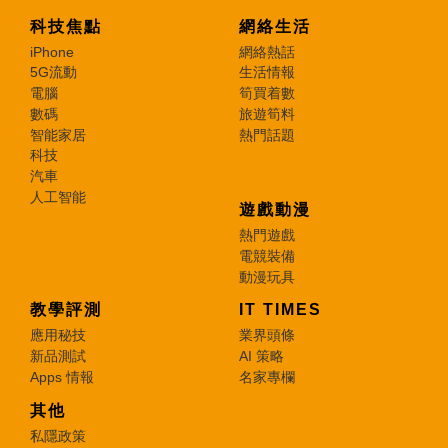
科技焦點
網絡生活
iPhone
網絡熱話
5G流動
生活情報
電腦
筍買着數
數碼
旅遊筍料
智能家居
熱門話題
科技
汽車
人工智能
遊戲動漫
熱門遊戲
電競裝備
動漫玩具
教學評測
IT TIMES
應用秘技
業界頭條
新品測試
AI 策略
Apps 情報
名家專欄
其他
私隱政策