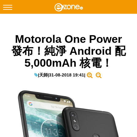
搜尋
Motorola One Power
Facebook
Instagram
發布！純淨 Android 配
科技焦點
5,000mAh 核電！
網絡生活
遊戲動漫
|
天師
|
31-08-2018 19:41
|
教學評測
EduTech
IT Times
生成式AI與雲端應用
Enterprise Digital Transformation