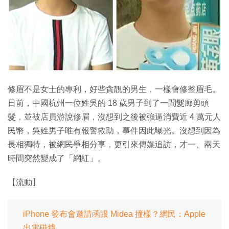
特集
修眉不是女士的專利，好些貪靚的男生，一樣會修整眉毛。
日前，中國杭州一位姓吳的 18 歲男子到了一間髮廊剪頭
髮，並被店員游說修眉，沒想到之後被強逼消費近 4 萬元人
民幣，吳姓男子唯有報警救助，事件因此曝光。沒想到因為
長相獨特，被網民爭相分享，更引來傳媒追訪，才一、兩天
時間突然變成了「網紅」。
【流動】
iPhone 發布會邀請函跟 Midea 撞樣？網民：Apple
出電磁爐