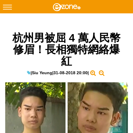
搜尋
杭州男被屈 4 萬人民幣
Facebook
Instagram
修眉！長相獨特網絡爆
科技焦點
紅
網絡生活
遊戲動漫
|
Siu Yeung
|
31-08-2018 20:00
|
教學評測
EduTech
IT Times
生成式AI與雲端應用
Enterprise Digital Transformation