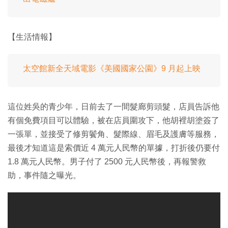
【生活情報】
太空館新全天域電影《美國國家公園》9 月起上映
這位姓吳的青少年，日前去了一間髮廊剪頭髮，店員告訴他
有個免費項目可以體驗，被在店員圍攻下，他胡裡胡塗簽了
一張單，並接受了修剪鬢角、髮際線、眉毛及護膚等服務，
最後才知道這是索價近 4 萬元人民幣的單據，打折後仍要付
1.8 萬元人民幣。男子付了 2500 元人民幣後，再報警救
助，事件隨之曝光。