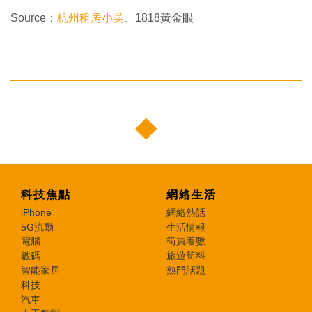
Source：
杭州租房小吴
、1818黃金眼
科技焦點
網絡生活
iPhone
網絡熱話
5G流動
生活情報
電腦
筍買着數
數碼
旅遊筍料
智能家居
熱門話題
科技
汽車