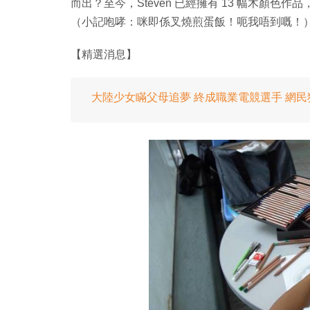
而出？至今，Steven 已經擁有 13 幅木顏
（小記咆哮：咪即係叉燒煎蛋飯！呃我唔到嘅！
【精選消息】
大陸少女瞞父母追夢 終成職業電競選手 網