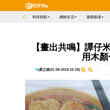
科技焦點
網絡生活
遊戲動漫
【畫出共鳴】譚仔米
用木顏
|
柔之拔
|
31-08-2018 22:18
|