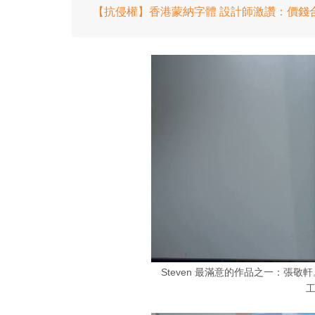
【抗侵權】香港蒙納字體 設計師激讚：價錢
Steven 最滿意的作品之一：張