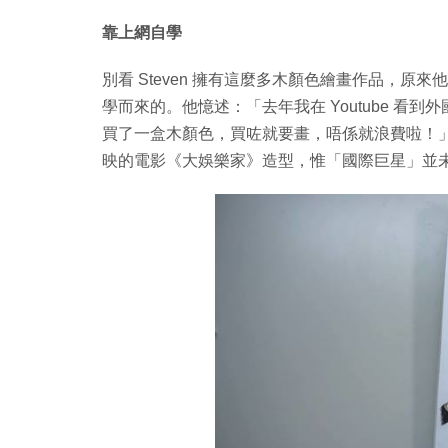
靠上網自學
別看 Steven 擁有這麼多木顏色繪畫作品，原
學而來的。他憶述：「去年我在 Youtube 看到外國人
買了一盒木顏色，買咗就要畫，唔係就浪費啦！」他的
映的電影《大娛樂家》造型，惟「國際巨星」並