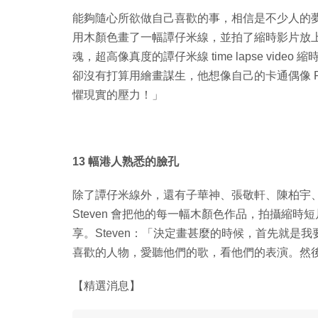
能夠隨心所欲做自己喜歡的事，相信是不少人的夢想！1
用木顏色畫了一幅譚仔米線，並拍了縮時影片放
魂，超高像真度的譚仔米線 time lapse vide
卻沒有打算用繪畫謀生，他想像自己的卡通偶像 Pete
懼現實的壓力！」
13 幅港人熟悉的臉孔
除了譚仔米線外，還有子華神、張敬軒、陳柏宇、
Steven 會把他的每一幅木顏色作品，拍攝縮時短片
享。Steven：「決定畫甚麼的時候，首先就
喜歡的人物，愛聽他們的歌，看他們的表演。然
【精選消息】