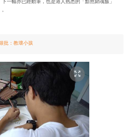
色作品，下一幅亦已經動筆，也是港人熟悉的「黯然銷魂飯」
）。
民狠批：教壞小孩