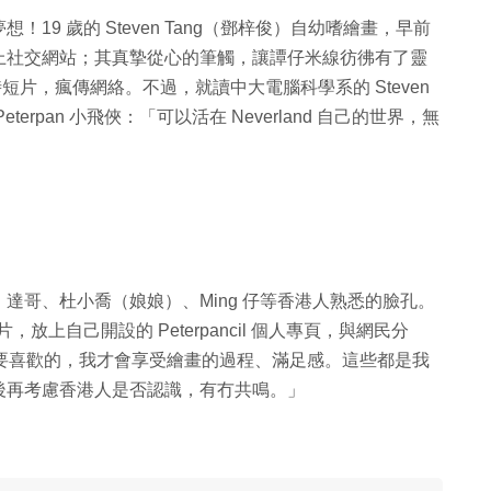
9 歲的 Steven Tang（鄧梓俊）自幼嗜繪畫，早前
上社交網站；其真摯從心的筆觸，讓譚仔米線彷彿有了靈
o 縮時短片，瘋傳網絡。不過，就讀中大電腦科學系的 Steven
rpan 小飛俠：「可以活在 Neverland 自己的世界，無
達哥、杜小喬（娘娘）、Ming 仔等香港人熟悉的臉孔。
，放上自己開設的 Peterpancil 個人專頁，與網民分
是我要喜歡的，我才會享受繪畫的過程、滿足感。這些都是我
後再考慮香港人是否認識，有冇共鳴。」