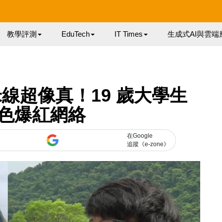
教學評測
EduTech
IT Times
生成式AI與雲端
線超像真！19 歲大學生
色爆紅網絡
在Google
追蹤《e-zone》