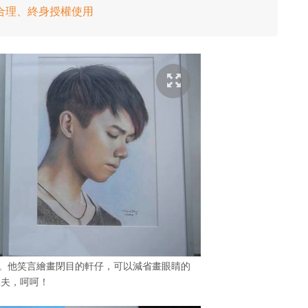
合理、終身授權使用
敬軒。他笑言繪畫閉目的軒仔，可以減省畫眼睛的
工夫，呵呵！