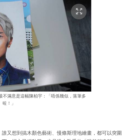
en 最不滿意是這幅陳柏宇：「唔係幾似，落筆多
咗！」
，誰又想到搞木顏色藝術、慢條斯理地繪畫，都可以突圍