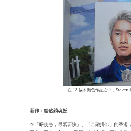
在 13 幅木顏色作品之中，Stev
新作：黯然銷魂飯
在「唔使急，最緊要快」、「金融掛帥」的香港