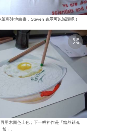
專注地繪畫，Steven 表示可以減壓呢！
，再用木顏色上色；下一幅神作是「黯然銷魂
飯」。