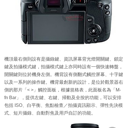
機頂最右側則設有是攝錄鍵、資訊屏幕背光燈開關鍵、鎖定
鍵及拍攝模式鍵，拍攝模式鍵上亦同時設有一個快速轉盤，
開關鍵則位於機身左側。機背設有側翻式觸控屏幕、十字鍵
以及一系列的操作鍵。機背最創新的設計，是位於觀景器右
側的那片「< >」觸控面板，根據規格表，此面板名為「M-
fn Bar」，提供左鍵、右鍵、掃動及全按的功能，可以安排
包括 ISO、白平衡、焦點檢查／拍攝資訊顯示、彈性先決模
式、短片攝錄、自動對焦及用戶自訂的功能。