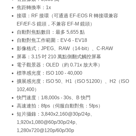
焦距轉換率：1x
接環：RF 接環（可通過 EF-EOS R 轉接環兼容
EF/EF-S 鏡頭，不兼容 EF-M 鏡頭）
自動對焦點數目：最多 5,655 點
自動對焦工作範圍：EV-6 - EV18
影像格式：JPEG、RAW（14-bit）、C-RAW
屏幕：3.15 吋 210 萬點側翻式觸控屏幕
電子觀景器：OLED（約 0.71x 放大率）
標準感光度：ISO 100 - 40,000
擴展感光度：ISO 50、H1（ISO 51200）、H2（ISO
102,400）
快門速度：1/8,000s - 30s、B 快門
高速連拍：8fps（伺服自動對焦：5fps）
短片攝錄：3,840x2,160@30p/24p、
1,920x1,080@60p/30p/24p、
1,280x720@120p/60p/30p