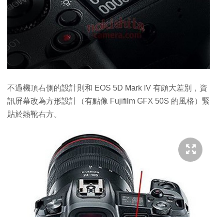
不過機頂右側的設計則和 EOS 5D Mark IV 有頗大差別，資
訊屏幕改為方形設計（有點像 Fujifilm GFX 50S 的風格）緊
貼於熱靴右方。