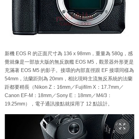
新機 EOS R 的正面尺寸為 136 x 98mm，重量為 580g，感
覺就像是一部放大版的無反旗艦 EOS M5，觀景器外形更是
充滿著 EOS M5 的影子。接環的內部直徑跟 EF 接環同樣為
54mm，法蘭距則為 20mm，相比現時主流無反系統的法蘭
距都要稍長（Nikon Z：16mm／Fujifilm X：17.7mm／
Canon EF-M：18mm／Sony E：18mm／M4/3：
19.25mm），電子通訊接點就採用了 12 點設計。