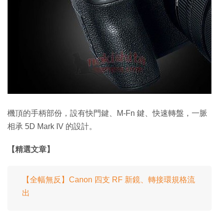
機頂的手柄部份，設有快門鍵、M-Fn 鍵、快速轉盤，一脈
相承 5D Mark IV 的設計。
【精選文章】
【全幅無反】Canon 四支 RF 新鏡、轉接環規格流
出